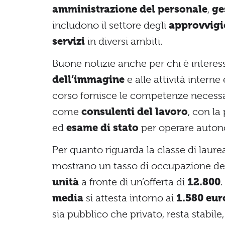
amministrazione del personale
,
ge
includono il settore degli
approvvig
servizi
in diversi ambiti.
Buone notizie anche per chi è interes
dell’immagine
e alle attività interne
corso fornisce le competenze necessa
come
consulenti del lavoro
, con la
ed
esame di stato
per operare auto
Per quanto riguarda la classe di laur
mostrano un tasso di occupazione d
unità
a fronte di un’offerta di
12.800
.
media
si attesta intorno ai
1.580 eur
sia pubblico che privato, resta stabil