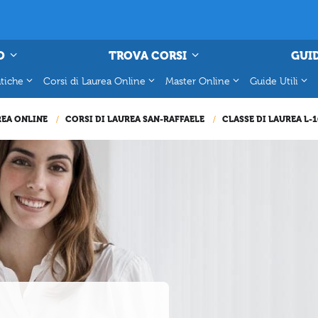
O
TROVA CORSI
GUID
tiche
Corsi di Laurea Online
Master Online
Guide Utili
REA ONLINE
CORSI DI LAUREA SAN-RAFFAELE
CLASSE DI LAUREA L-1