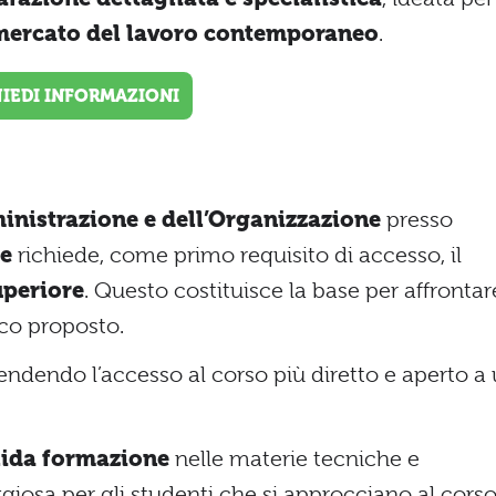
 mercato del lavoro contemporaneo
.
HIEDI INFORMAZIONI
inistrazione e dell’Organizzazione
presso
le
richiede, come primo requisito di accesso, il
uperiore
. Questo costituisce la base per affrontar
co proposto.
 rendendo l’accesso al corso più diretto e aperto a
lida formazione
nelle materie tecniche e
giosa per gli studenti che si approcciano al corso