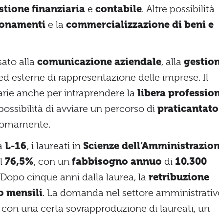
stione finanziaria
e
contabile
. Altre possibilità
ionamenti
e la
commercializzazione di beni e
sato alla
comunicazione aziendale
, alla
gestio
 ed esterne di rappresentazione delle imprese. Il
rie anche per intraprendere la
libera professio
 possibilità di avviare un percorso di
praticantato
nomamente.
ea
L-16
, i laureati in
Scienze dell’Amministrazio
el
76,5%
, con un
fabbisogno annuo
di
10.300
 Dopo cinque anni dalla laurea, la
retribuzione
o mensili
. La domanda nel settore amministrativ
e, con una certa sovrapproduzione di laureati, un