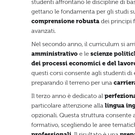
studenti affrontano le discipline di 
gettano le fondamenta per gli studi s
comprensione robusta
dei principi 
avanzati.
Nel secondo anno, il curriculum si ar
amministrativo
e le
scienze politi
dei processi economici e del lavor
questi corsi consente agli studenti di
preparando il terreno per una
carrier
Il terzo anno è dedicato al
perfezion
particolare attenzione alla
lingua in
opzionali. Questa struttura consente a
formativo, scegliendo le aree temati
professionali
. Il risultato è una
prepa