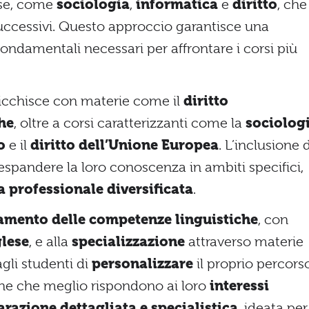
base, come
sociologia
,
informatica
e
diritto
, che
uccessivi. Questo approccio garantisce una
fondamentali necessari per affrontare i corsi più
ricchisce con materie come il
diritto
che
, oltre a corsi caratterizzanti come la
sociolog
o
e il
diritto dell’Unione Europea
. L’inclusione d
 espandere la loro conoscenza in ambiti specifici,
a professionale diversificata
.
amento delle competenze linguistiche
, con
glese
, e alla
specializzazione
attraverso materie
gli studenti di
personalizzare
il proprio percors
che che meglio rispondono ai loro
interessi
razione dettagliata e specialistica
, ideata per