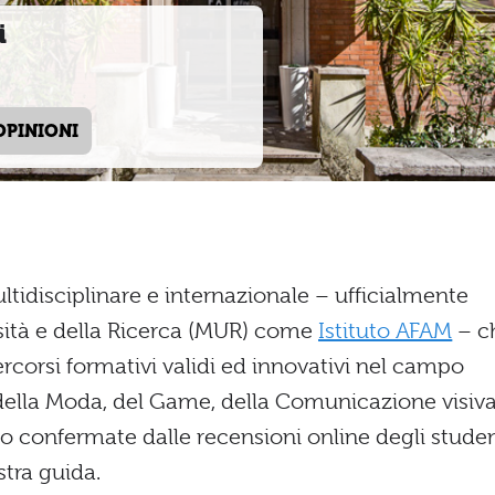
i
OPINIONI
tidisciplinare e internazionale – ufficialmente
rsità e della Ricerca (MUR) come
Istituto AFAM
– c
rcorsi formativi validi ed innovativi nel campo
o, della Moda, del Game, della Comunicazione visiv
o confermate dalle recensioni online degli studen
tra guida.