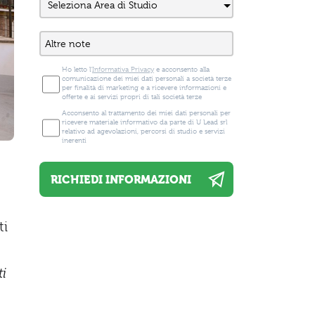
Ho letto l'
Informativa Privacy
e acconsento alla
comunicazione dei miei dati personali a società terze
per finalità di marketing e a ricevere informazioni e
offerte e ai servizi propri di tali società terze
Acconsento al trattamento dei miei dati personali per
ricevere materiale informativo da parte di U Lead srl
relativo ad agevolazioni, percorsi di studio e servizi
inerenti
ti
ti