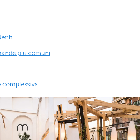
denti
mande più comuni
e complessiva