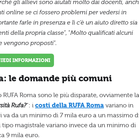
ché gli allievi sono aiutati molto dai docenti, anc
ti online se ci fossero problemi per vedersi in
nte farle in presenza e lì c’è un aiuto diretto sia
nti della propria classe
“, “
Molto qualificati alcuni
he vengono proposti
“.
HIEDI INFORMAZIONI
a: le domande più comuni
 RUFA Roma sono le più disparate, ovviamente l
sità Rufa?
“: i
costi della RUFA Roma
variano in
li si va da un minimo di 7 mila euro a un massimo d
di tipo magistrale variano invece da un minimo di
ca 9 mila euro.