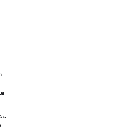
i
n
le
sa
a