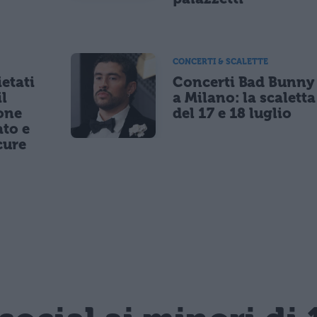
CONCERTI & SCALETTE
etati
Concerti Bad Bunny
il
a Milano: la scaletta
one
del 17 e 18 luglio
to e
cure