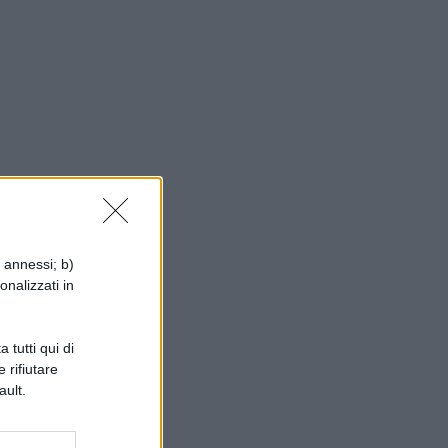
i annessi; b)
onalizzati in
 tutti qui di
 rifiutare
ault.