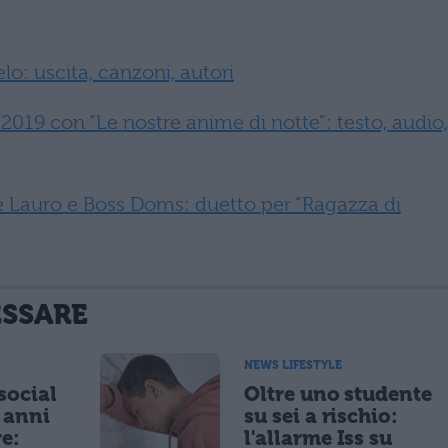
: uscita, canzoni, autori
19 con “Le nostre anime di notte”: testo, audio,
e Lauro e Boss Doms: duetto per “Ragazza di
ESSARE
NEWS LIFESTYLE
 social
Oltre uno studente
5 anni
su sei a rischio:
re:
l'allarme Iss su