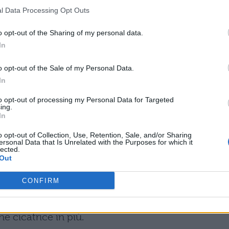
o
l Data Processing Opt Outs
o opt-out of the Sharing of my personal data.
In
 delusione
rà il tuo nome
o opt-out of the Sale of my Personal Data.
pazzar via il dolore
In
to opt-out of processing my Personal Data for Targeted
ing.
In
o opt-out of Collection, Use, Retention, Sale, and/or Sharing
ngelo: significato
ersonal Data that Is Unrelated with the Purposes for which it
lected.
Out
Niccolò Verrienti, Giulia Capone e Carlo
CONFIRM
 a mettere da parte l’orgoglio e a lasciarsi andare. 
imparare anche da una delusione e che il cuore sa
e cicatrice in più.