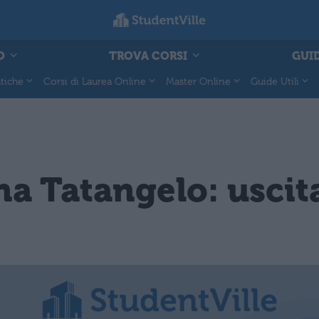
O
TROVA CORSI
GUID
tiche
Corsi di Laurea Online
Master Online
Guide Utili
a Tatangelo: uscita