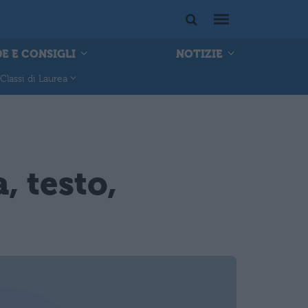
E E CONSIGLI
NOTIZIE
Classi di Laurea
, testo,