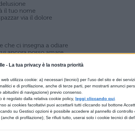
 delusione
rà il tuo nome
pazzar via il dolore
e che ci insegna a odiare
 cui ancora posso amare
dimi
le -
La tua privacy è la nostra priorità
ane
web utilizza cookie: a) necessari (tecnici) per l'uso del sito e dei serviz
 delusione
analitici e di profilazione, anche di terze parti, per mostrarti annunci pers
rà il tuo nome
e abitudini di navigazione) previo consenso.
pazzar via il dolore
zzo è regolato dalla relativa cookie policy,
leggi cliccando qui
.
so ai cookies facoltativi puoi accettarli tutti cliccando sul bottone Accetta
ccando su Gestisci opzioni è possibile accedere al pannello di controllo e
l peggio
e (anche di profilazione); Se rifiuti tutto, userai solo i cookie tecnici di def