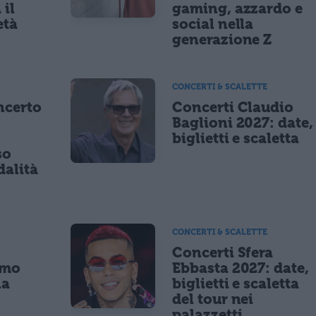
 il
gaming, azzardo e
età
social nella
generazione Z
CONCERTI & SCALETTE
ncerto
Concerti Claudio
Baglioni 2027: date,
8
biglietti e scaletta
so
dalità
CONCERTI & SCALETTE
Concerti Sfera
imo
Ebbasta 2027: date,
la
biglietti e scaletta
a
del tour nei
palazzetti