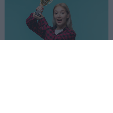
I dati ufficiali della Maturità 2026
rivelano una concentrazione di
eccellenze al sud, con Campania,
Puglia e Sicilia in testa. Cala
drasticamente la percentuale di voti
100.
sniro