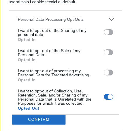
userai solo i cookie tecnici di default.
Ha inoltre aggiunto, riguardo la decisione
Personal Data Processing Opt Outs
della dirigenza scolastica di punire chi ha
ripreso con il proprio cellulare l’intervento
I want to opt-out of the Sharing of my
personal data.
Opted In
delle forze dell’ordine:
I want to opt-out of the Sale of my
Personal Data.
Inoltre, la preside ha minacciato gli
Opted In
studenti che hanno ripreso la scena, di
I want to opt-out of processing my
Personal Data for Targeted Advertising.
denuncia. Gli studenti che hanno quindi
Opted In
filmato l’accaduto rischiano una denuncia
I want to opt-out of Collection, Use,
Retention, Sale, and/or Sharing of my
per un’iniziativa divulgativa assolutamente
Personal Data that Is Unrelated with the
Purposes for which it was collected.
legittima. Questa è una chiara
Opted Out
dimostrazione da parte della scuola di
CONFIRM
voler insabbiare e sminuire l’accaduto,