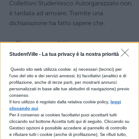
Collettivo Studentesco Autorganizzato non
è tardata ad arrivare. Tramite una
dichiarazione ha fatto sapere che:
“Riteniamo quest’atto un vero e proprio
abuso di potere da parte delle forze
StudentVille -
La tua privacy è la nostra priorità
dell’ordine, che all’interno degli edifici
Questo sito web utilizza cookie: a) necessari (tecnici) per
scolastici non dovrebbero avere nessun
l'uso del sito e dei servizi annessi; b) facoltativi (analitici e di
accesso. Noi studenti del CSA siamo certi
profilazione, anche di terze parti, per mostrarti annunci
personalizzati in base alle tue abitudini di navigazione) previo
che nessuna motivazione possa
consenso.
Il loro utilizzo è regolato dalla relativa cookie policy,
leggi
giustificare un così spropositato abuso di
cliccando qui
.
potere e di forza fisica su un ragazzino,
Per il consenso ai cookies facoltativi puoi accettarli tutti
cliccando sul bottone Accetta tutti qui di seguito. Cliccando su
appena quattordicenne, da parte di un
Gestisci opzioni è possibile accedere al pannello di controllo
uomo adulto”.
e rifiutare tutti i cookie (anche di profilazione); Se rifiuti tutto,