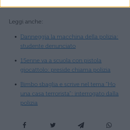
limitandone la circolazione.
Leggi anche:
Danneggia la macchina della polizia:
studente denunciato
15enne va a scuola con pistola
giocattolo: preside chiama polizia
Bimbo sbaglia e scrive nel tema “Ho
una casa terrorista”: interrogato dalla
polizia