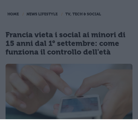
HOME
NEWS LIFESTYLE
TV, TECH & SOCIAL
Francia vieta i social ai minori di
15 anni dal 1° settembre: come
funziona il controllo dell'età