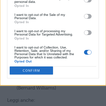
personal data.
Opted In
Hugo)
I want to opt-out of the Sale of my
La primavera è il momento dei piani e
Personal Data.
Opted In
dei progetti. (Lev Tolstoj)
I want to opt-out of processing my
Personal Data for Targeted Advertising.
Nessun inverno dura per sempre; non
Opted In
c’è primavera che salti il ​​suo turno. (Hal
I want to opt-out of Collection, Use,
Retention, Sale, and/or Sharing of my
Borland)
Personal Data that Is Unrelated with the
Purposes for which it was collected.
Opted Out
Il giorno in cui il Signore creò la
CONFIRM
speranza fu probabilmente lo stesso
giorno in cui creò la primavera.
(Bernard Williams)
Leggi anche: