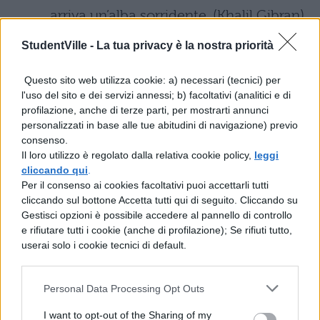
arriva un’alba sorridente. (Khalil Gibran)
StudentVille -
La tua privacy è la nostra priorità
La bella primavera sta arrivando e
quando la natura riprende la sua
Questo sito web utilizza cookie: a) necessari (tecnici) per
bellezza, anche l’anima umana può
l'uso del sito e dei servizi annessi; b) facoltativi (analitici e di
profilazione, anche di terze parti, per mostrarti annunci
rinascere. (Harriet Ann Jacobs)
personalizzati in base alle tue abitudini di navigazione) previo
consenso.
Voglio fare con te quello che fa la
Il loro utilizzo è regolato dalla relativa cookie policy,
leggi
cliccando qui
.
primavera con i ciliegi. (Pablo Neruda)
Per il consenso ai cookies facoltativi puoi accettarli tutti
cliccando sul bottone Accetta tutti qui di seguito. Cliccando su
La primavera è il modo in cui la natura
Gestisci opzioni è possibile accedere al pannello di controllo
e rifiutare tutti i cookie (anche di profilazione); Se rifiuti tutto,
dice: “Facciamo festa!” (Robin
userai solo i cookie tecnici di default.
Williams)
Personal Data Processing Opt Outs
L’inverno è nella mia testa, ma l’eterna
I want to opt-out of the Sharing of my
primavera è nel mio cuore. (Victor