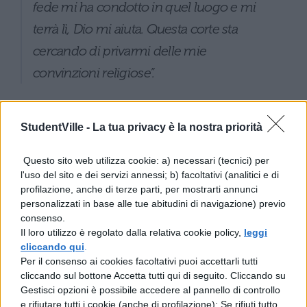
fede mi ha condotto in quel luogo e mi
terrà lì, Dio mi aiuta. Questa corte sta
cercando di privarmi delle mie
convinzioni religiose”.
L’azione legale non ha a che
StudentVille -
La tua privacy è la nostra priorità
fare con il transgenderismo
Questo sito web utilizza cookie: a) necessari (tecnici) per
L’insegnante era stato sospeso dalla scuola
l'uso del sito e dei servizi annessi; b) facoltativi (analitici e di
profilazione, anche di terze parti, per mostrarti annunci
di Westmeath per essersi rifiutato di
personalizzati in base alle tue abitudini di navigazione) previo
rivolgersi allo studente transessuale
consenso.
Il loro utilizzo è regolato dalla relativa cookie policy,
leggi
chiamandolo “loro” anziché “lui”, come lo
cliccando qui
.
stesso allievo ed i suoi genitori gli avevano
Per il consenso ai cookies facoltativi puoi accettarli tutti
cliccando sul bottone Accetta tutti qui di seguito. Cliccando su
pregato di fare a maggio. Il professore,
Gestisci opzioni è possibile accedere al pannello di controllo
però, ha affermato che una tale richiesta lo
e rifiutare tutti i cookie (anche di profilazione); Se rifiuti tutto,