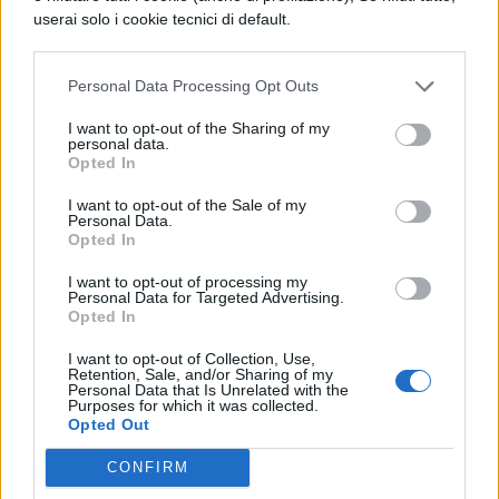
userai solo i cookie tecnici di default.
stava “privando” delle sue convinzioni
religiose.
Personal Data Processing Opt Outs
I want to opt-out of the Sharing of my
“Non posso lasciarmi coinvolgere da
personal data.
Opted In
questo, è manifestamente sbagliato,
secondo le mie convinzioni religiose e le
I want to opt-out of the Sale of my
Personal Data.
Opted In
scritture”
I want to opt-out of processing my
Personal Data for Targeted Advertising.
Ha infatti dichiarato l’uomo.
Opted In
I want to opt-out of Collection, Use,
A tale posizione, la scuola non ha avuto
Retention, Sale, and/or Sharing of my
Personal Data that Is Unrelated with the
altra scelta che perseguire un’azione legale.
Purposes for which it was collected.
Opted Out
Ma, come ha dichiarato in proposito la
signora Mallon, avvocato del consiglio di
CONFIRM