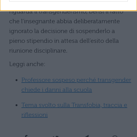
amministrazione della scuola, il caso non
riguarda il transgenderismo, bensì il fatto
che l’insegnante abbia deliberatamente
ignorato la decisione di sospenderlo a
pieno stipendio in attesa dell’esito della
riunione disciplinare.
Leggi anche:
Professore sospeso perché transgender
chiede i danni alla scuola
Tema svolto sulla Transfobia, traccia e
riflessioni