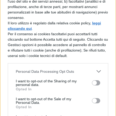
l'uso del sito e dei servizi annessi; b) facoltativi (analitici e di
profilazione, anche di terze parti, per mostrarti annunci
Gallipoli;
personalizzati in base alle tue abitudini di navigazione) previo
consenso.
La meravigliosa
costa ionica del
Il loro utilizzo è regolato dalla relativa cookie policy,
leggi
cliccando qui
.
Salento
, sopra e sotto Gallipoli.
Per il consenso ai cookies facoltativi puoi accettarli tutti
cliccando sul bottone Accetta tutti qui di seguito. Cliccando su
Puglia tra i luoghi da vedere
Gestisci opzioni è possibile accedere al pannello di controllo
e rifiutare tutti i cookie (anche di profilazione); Se rifiuti tutto,
assolutamente: quando
userai solo i cookie tecnici di default.
andare
Personal Data Processing Opt Outs
Non esiste un periodo perfetto per andare a
I want to opt-out of the Sharing of my
visitare la Puglia, in qualsiasi periodo o
personal data.
Opted In
giorno dell’anno accoglie sempre
un’enorme quantità di turisti e poi è sempre
I want to opt-out of the Sale of my
Personal Data.
bella. E’ bella in autunno con i primi alberi
Opted In
che perdono le foglie, è bella a Natale