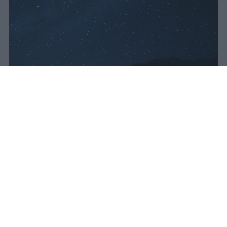
Lo sciame meteorico delle Perseidi
raggiunge il massimo nella notte tra
il 12 e il 13 agosto 2026, con Luna
nuova e fino a 50 meteore l'ora
visibili dall'Italia.
vincenzo
Pubblicato il 10 ago 2026
Lo sciame meteorico delle Perseidi sarà