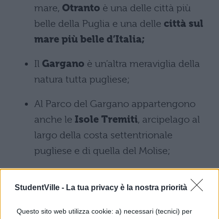
mare,
Otranto
è una delle città più
belle della Puglia e una delle
città sul
mare più belle d’Italia;
Il
Gargano
è un’altra meraviglia della
natura tutta pugliese;
Al Parco del Gargano appartengono
anche le
Isole Tremiti
, arcipelago al
largo della costa settentrionale
pugliese e di quella del Molise;
Alberobello
, una delle cittadine più
StudentVille -
La tua privacy è la nostra priorità
suggestive della Puglia;
Questo sito web utilizza cookie: a) necessari (tecnici) per
Le spettacolari
Grotte di Castellana;