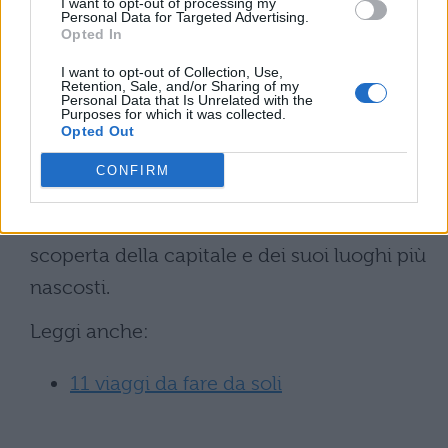
I want to opt-out of processing my
Personal Data for Targeted Advertising.
quando si colora di luci sfavillanti, è bella in
Opted In
primavera quando i primi alberi riprendono
I want to opt-out of Collection, Use,
Retention, Sale, and/or Sharing of my
a rifiorire ed è bella anche in estate, con i
Personal Data that Is Unrelated with the
Purposes for which it was collected.
suoi bellissimi mari che combatteranno il
Opted Out
caldo afoso. Appena avete un weekend
CONFIRM
libero e appena le condizioni lo
permetteranno, partite e andate alla
scoperta della capitale e dei suoi luoghi più
nascosti.
Leggi anche:
11 viaggi da fare da soli