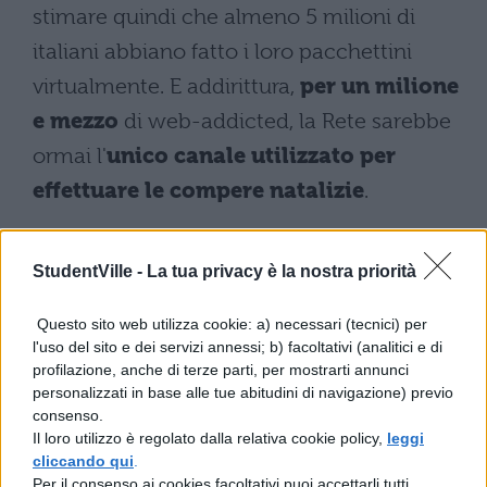
stimare quindi che almeno 5 milioni di
italiani abbiano fatto i loro pacchettini
virtualmente. E addirittura,
per un milione
e mezzo
di web-addicted, la Rete sarebbe
ormai l'
unico canale utilizzato per
effettuare le compere natalizie
.
Contrariamente a quanto si potrebbe
pensare, chi fa i regali al Pc
non sceglier
StudentVille -
La tua privacy è la nostra priorità
soltanto Hi-Tech
e Apps, tutt'altro. I doni
Questo sito web utilizza cookie: a) necessari (tecnici) per
tecnologici sono solo al quarto posto nelle
l'uso del sito e dei servizi annessi; b) facoltativi (analitici e di
profilazione, anche di terze parti, per mostrarti annunci
preferenze dei compratori online, superati
personalizzati in base alle tue abitudini di navigazione) previo
da biglietti di viaggio (scelti dal 16% degli
consenso.
Il loro utilizzo è regolato dalla relativa cookie policy,
leggi
intervistati), abbigliamento (12%) e libri
cliccando qui
.
(9,2%). Chi compra in rete, inoltre, ha le idee
Per il consenso ai cookies facoltativi puoi accettarli tutti