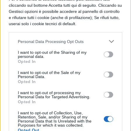
cliccando sul bottone Accetta tutti qui di seguito. Cliccando su
più chiare di chi acquista in modo
Gestisci opzioni è possibile accedere al pannello di controllo
tradizionale:
online 7 regali su 10 sono
e rifiutare tutti i cookie (anche di profilazione); Se rifiuti tutto,
userai solo i cookie tecnici di default.
individuati a colpo sicuro.
Dalla ricerca risulta come gli italiani
Personal Data Processing Opt Outs
abbiano ridotto le spese per il Natale. Il
I want to opt-out of the Sharing of my
personal data.
41,5% dei consumatori ha dichiarato infatti
Opted In
che farà meno acquisti dell'anno passato o
I want to opt-out of the Sale of my
ha ridotto il budget di spesa. Ed è proprio
Personal Data.
Opted In
per risparmiare che gli italiani si servono
I want to opt-out of processing my
sempre di più di Internet per lo shopping
Personal Data for Targeted Advertising.
Opted In
natalizio. Il 70% degli intervistati motiva la
I want to opt-out of Collection, Use,
sua scelta con il
buon rapporto
Retention, Sale, and/or Sharing of my
Personal Data that Is Unrelated with the
qualità/prezzo dei prodotti online
. Ma
Purposes for which it was collected.
Opted Out