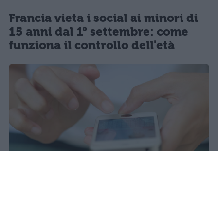
Francia vieta i social ai minori di
15 anni dal 1° settembre: come
funziona il controllo dell'età
Il 21 luglio la Francia ha approvato
una legge che vieta ai minori di