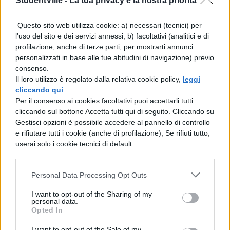
StudentVille -
La tua privacy è la nostra priorità
per la gestione delle assenze, progettato
Questo sito web utilizza cookie: a) necessari (tecnici) per
per limitare l’accesso
esclusivamente al
l'uso del sito e dei servizi annessi; b) facoltativi (analitici e di
dirigente scolastico e a poche figure
profilazione, anche di terze parti, per mostrarti annunci
personalizzati in base alle tue abitudini di navigazione) previo
designate
. La bacheca, invece, per sua
consenso.
natura, consente la diffusione generalizzata
Il loro utilizzo è regolato dalla relativa cookie policy,
leggi
cliccando qui
.
dei contenuti pubblicati a tutti i destinatari
Per il consenso ai cookies facoltativi puoi accettarli tutti
abilitati.
cliccando sul bottone Accetta tutti qui di seguito. Cliccando su
Gestisci opzioni è possibile accedere al pannello di controllo
L’uso improprio dello strumento ha
e rifiutare tutti i cookie (anche di profilazione); Se rifiuti tutto,
userai solo i cookie tecnici di default.
trasformato una comunicazione interna,
destinata a circolare tra responsabili del
Personal Data Processing Opt Outs
servizio, in una
diffusione indiscriminata
I want to opt-out of the Sharing of my
di dati personali dei dipendenti
. Il
personal data.
Opted In
Garante ha richiamato il
principio di
I want to opt-out of the Sale of my