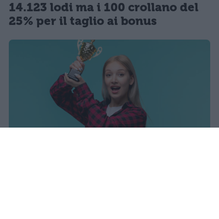
14.123 lodi ma i 100 crollano del
25% per il taglio ai bonus
sniro
Pubblicato il 7 ago 2026
Il Ministero dell’Istruzione e del Merito ha