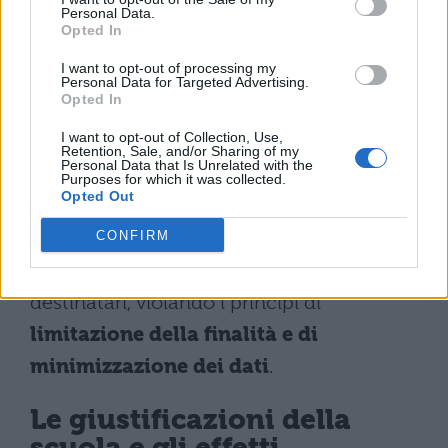
necessità
: le informazioni relative al
Personal Data.
Opted In
rapporto di lavoro non devono essere
portate a conoscenza di
soggetti estranei
I want to opt-out of processing my
Personal Data for Targeted Advertising.
(genitori e studenti)
né di colleghi che
Opted In
non hanno bisogno di tali dati per svolgere
I want to opt-out of Collection, Use,
Retention, Sale, and/or Sharing of my
le proprie mansioni.
Personal Data that Is Unrelated with the
Purposes for which it was collected.
Opted Out
La piattaforma offriva canali riservati; la
scelta della bacheca ha ampliato
CONFIRM
involontariamente il perimetro dei
destinatari, violando i principi di
limitazione della finalità e di
minimizzazione dei dati
.
Le giustificazioni della
scuola e gli effetti