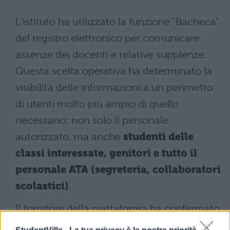
L’istituto ha utilizzato la funzione “Bacheca”
del registro elettronico per comunicare
assenze dei docenti e relative supplenze.
Questa scelta operativa ha determinato la
visibilità delle informazioni a un perimetro
di utenti molto più ampio di quello
necessario: non solo il personale
autorizzato, ma anche
studenti delle
classi interessate, genitori e tutto il
personale ATA (segreteria, collaboratori
scolastici)
.
Il fornitore della piattaforma ha confermato
che il sistema prevede un modulo dedicato