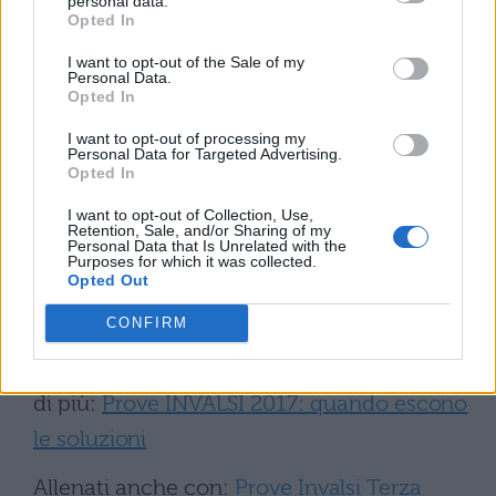
personal data.
tutte le
news
e indiscrezioni in diretta
Opted In
riguardo alle Prove Invalsi di Terza Media,
I want to opt-out of the Sale of my
Personal Data.
dandovi anche le risposte ai quesiti di
Opted In
matematica, così che possiate cotrollare il
I want to opt-out of processing my
vostro compito e capire cosa avete
Personal Data for Targeted Advertising.
Opted In
sbagliato e cosa invece avete svolto in
I want to opt-out of Collection, Use,
modo corretto. Se tutto si svolgerà come lo
Retention, Sale, and/or Sharing of my
Personal Data that Is Unrelated with the
scorso anno, le soluzioni verranno
Purposes for which it was collected.
Opted Out
pubblicate domani
15 giugno alle ore
CONFIRM
12.00
sul sito ufficiale dell'Istituto Invalsi,
dunque continuate a seguirci per saperne
di più:
Prove INVALSI 2017: quando escono
le soluzioni
Allenati anche con:
Prove Invalsi Terza