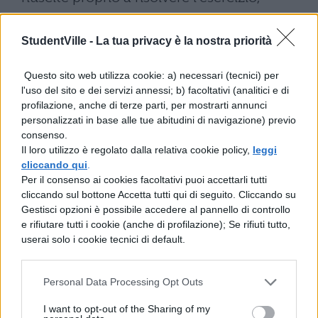
proseguite e tornateci successivamente
StudentVille -
La tua privacy è la nostra priorità
quando siete un po' più tranquilli. Prima di
consegnare ricordate di controllare tutto:
Questo sito web utilizza cookie: a) necessari (tecnici) per
numeri, passaggi, calcoli e così via.
l'uso del sito e dei servizi annessi; b) facoltativi (analitici e di
profilazione, anche di terze parti, per mostrarti annunci
Leggi anche:
Prove INVALSI 2017 Terza
personalizzati in base alle tue abitudini di navigazione) previo
consenso.
Media Matematica simulazione
Il loro utilizzo è regolato dalla relativa cookie policy,
leggi
cliccando qui
.
Per il consenso ai cookies facoltativi puoi accettarli tutti
cliccando sul bottone Accetta tutti qui di seguito. Cliccando su
PROVE INVALSI TERZA
Gestisci opzioni è possibile accedere al pannello di controllo
MEDIA 2017 MATEMATICA:
e rifiutare tutti i cookie (anche di profilazione); Se rifiuti tutto,
SOLUZIONI
userai solo i cookie tecnici di default.
Bene, per il momento questo è tutto, ma
Personal Data Processing Opt Outs
ricordate di seguirci, in quanto vi forniremo
I want to opt-out of the Sharing of my