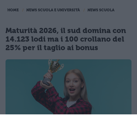
HOME
NEWS SCUOLA E UNIVERSITÀ
NEWS SCUOLA
Maturità 2026, il sud domina con
14.123 lodi ma i 100 crollano del
25% per il taglio ai bonus