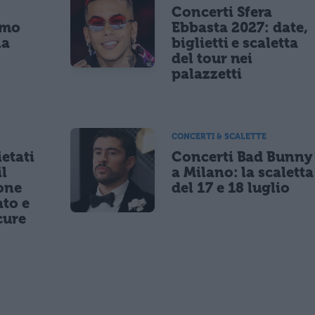
Concerti Sfera
imo
Ebbasta 2027: date,
la
biglietti e scaletta
a
del tour nei
palazzetti
CONCERTI & SCALETTE
etati
Concerti Bad Bunny
il
a Milano: la scaletta
one
del 17 e 18 luglio
to e
cure