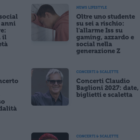
NEWS LIFESTYLE
 social
Oltre uno studente
5 anni
su sei a rischio:
re:
l'allarme Iss su
 il
gaming, azzardo e
età
social nella
generazione Z
CONCERTI & SCALETTE
ncerto
Concerti Claudio
Baglioni 2027: date,
8
biglietti e scaletta
so
dalità
CONCERTI & SCALETTE