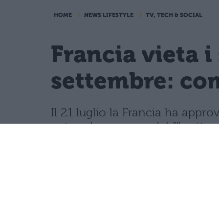
HOME
NEWS LIFESTYLE
TV, TECH & SOCIAL
Francia vieta i
settembre: com
Il 21 luglio la Francia ha appro
network, in vigore dal 1° sette