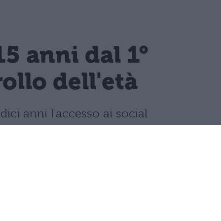
15 anni dal 1°
llo dell'età
dici anni l'accesso ai social