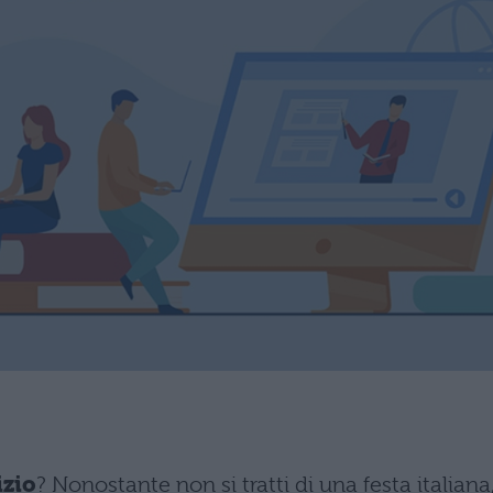
izio
? Nonostante non si tratti di una festa italiana