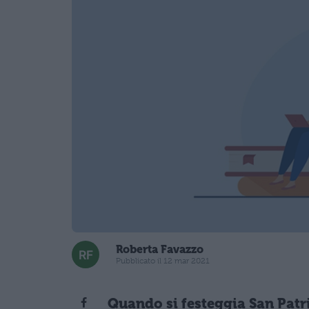
Roberta Favazzo
Pubblicato il 12 mar 2021
Quando si festeggia San Patr