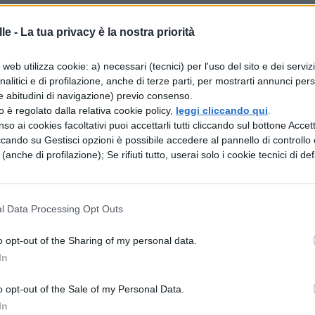
tti, fu istituita nel XVII secolo a commemorazione 
simo
in Irlanda. Patrizio, infatti, fece grandi sforzi 
le -
La tua privacy è la nostra priorità
il cristianesimo data l’opposizione dei re d’Irland
web utilizza cookie: a) necessari (tecnici) per l'uso del sito e dei serviz
rcarono in tutti i modi di dissuadere il popolo.
analitici e di profilazione, anche di terze parti, per mostrarti annunci pers
e abitudini di navigazione) previo consenso.
zzo è regolato dalla relativa cookie policy,
leggi cliccando qui
.
so ai cookies facoltativi puoi accettarli tutti cliccando sul bottone Accetta
ccando su Gestisci opzioni è possibile accedere al pannello di controllo e
d’Irlanda
. Nato in Gran Bretagna, fu rapito e
e (anche di profilazione); Se rifiuti tutto, userai solo i cookie tecnici di def
all’età di 16 anni. Da qui dopo qualche anno fugg
biamo visto, gli fu attribuito il merito di aver
l Data Processing Opt Outs
ente. Al Santo sono legate tante
leggende
, ma la 
o opt-out of the Sharing of my personal data.
. Si racconta che l’uomo lo abbia utilizzato per
In
 popolo.
o opt-out of the Sale of my Personal Data.
se parti del mondo. Oltre in
Irlanda
è
In