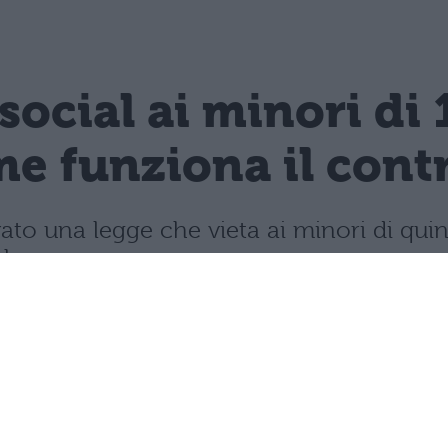
 social ai minori di 
e funziona il contro
vato una legge che vieta ai minori di quin
mbre.