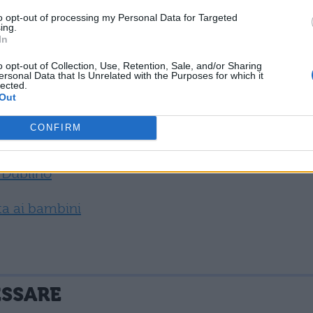
ti Uniti, in Canada e in Australia. Durante la
to opt-out of processing my Personal Data for Targeted
de, bere birra e whiskey irlandesi e gustare
ricett
ing.
In
read, carne in scatola, cavoli, stufati e torte sala
o opt-out of Collection, Use, Retention, Sale, and/or Sharing
ersonal Data that Is Unrelated with the Purposes for which it
lected.
Out
CONFIRM
a vedere
a Dublino
ata ai bambini
ESSARE