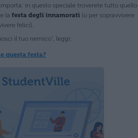
importa: in questo speciale troverete tutto quello
re la
festa degli innamorati
(o per sopravvivere
vere felici).
nosci il tuo nemico", leggi:
e questa festa?