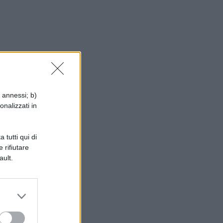
i annessi; b)
onalizzati in
o.
 tutti qui di
 rifiutare
mo
ault.
!