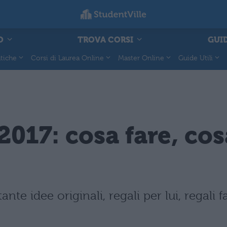
O
TROVA CORSI
GUID
tiche
Corsi di Laurea Online
Master Online
Guide Utili
2017: cosa fare, cos
nte idee originali, regali per lui, regali f