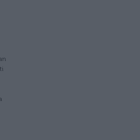
San
ti
a