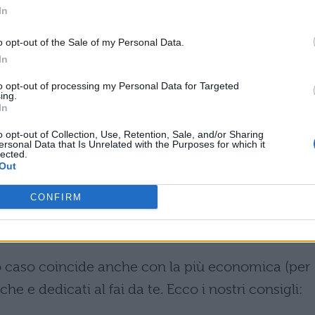
In
016
o opt-out of the Sale of my Personal Data.
enziali
In
to opt-out of processing my Personal Data for Targeted
o da vedere se odi i film d’amore
ing.
In
n Valentino 2017: cosa esce al cinema
o opt-out of Collection, Use, Retention, Sale, and/or Sharing
ersonal Data that Is Unrelated with the Purposes for which it
lected.
NO FAI DA TE
Out
more, che tra le tante offre anche un’ottima
CONFIRM
a San Valentino (soprattutto se non hai tantissim
o caso coincide anche con la più economica (per
he e dedicati al fai da te. Ecco i nostri consigli: