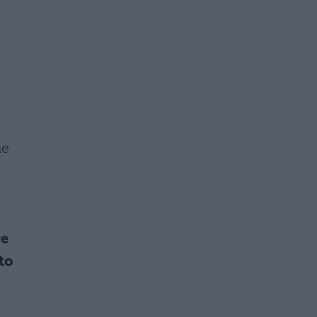
he
re
to