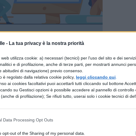
le -
La tua privacy è la nostra priorità
SAN VALENTINO
web utilizza cookie: a) necessari (tecnici) per l'uso del sito e dei serviz
analitici e di profilazione, anche di terze parti, per mostrarti annunci pers
lassico: i film d’amore da vedere a San Valentin
e abitudini di navigazione) previo consenso.
n numero in modo da soddisfare le esigenze più
zzo è regolato dalla relativa cookie policy,
leggi cliccando qui
.
so ai cookies facoltativi puoi accettarli tutti cliccando sul bottone Accetta
ccando su Gestisci opzioni è possibile accedere al pannello di controllo e
te film romantici, film da vedere sul grande scher
e (anche di profilazione); Se rifiuti tutto, userai solo i cookie tecnici di def
lassico cena & cinema e film contro San Valentino
 cui sopra deve pur essere curata in qualche modo
l Data Processing Opt Outs
Valentino: i migliori
o opt-out of the Sharing of my personal data.