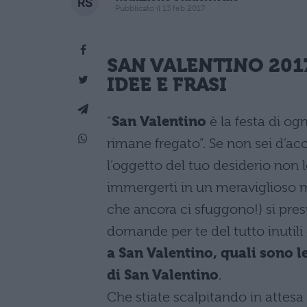
Pubblicato il 13 feb 2017
SAN VALENTINO 2017
IDEE E FRASI
“
San Valentino
è la festa di og
rimane fregato”. Se non sei d’ac
l’oggetto del tuo desiderio non lo
immergerti in un meraviglioso m
che ancora ci sfuggono!) si pre
domande per te del tutto inutil
a San Valentino, quali sono le
di San Valentino
.
Che stiate scalpitando in attesa