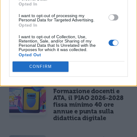
Opted In
6 agosto
I want to opt-out of processing my
Personal Data for Targeted Advertising.
Opted In
NEWS SCUOLA
Decreto sull'IA a scuola
I want to opt-out of Collection, Use,
approvato: 100 milioni
Retention, Sale, and/or Sharing of my
Personal Data that Is Unrelated with the
per la formazione dei
Purposes for which it was collected.
docenti e integrazione
Opted Out
nei curricoli
CONFIRM
NEWS SCUOLA
Formazione docenti e
ATA, il PIAO 2026-2028
fissa minimo 40 ore
annue e punta sulla
didattica digitale