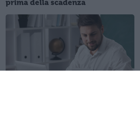
prima della scadenza
La carta docente 2026 resta bloccata
dal 31 agosto con data di sblocco
incerta. Il residuo deve essere speso
entro questa scadenza o andrà perso
definitivamente.