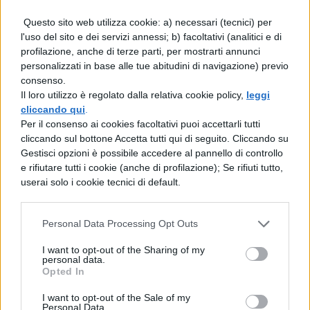
Questo sito web utilizza cookie: a) necessari (tecnici) per
l'uso del sito e dei servizi annessi; b) facoltativi (analitici e di
profilazione, anche di terze parti, per mostrarti annunci
personalizzati in base alle tue abitudini di navigazione) previo
consenso.
TI POTREBBE INTERESSARE
Il loro utilizzo è regolato dalla relativa cookie policy,
leggi
cliccando qui
.
NEWS SCUOLA
Per il consenso ai cookies facoltativi puoi accettarli tutti
Carta docente 2026,
cliccando sul bottone Accetta tutti qui di seguito. Cliccando su
blocco del 31 agosto:
Gestisci opzioni è possibile accedere al pannello di controllo
come spendere il
e rifiutare tutti i cookie (anche di profilazione); Se rifiuti tutto,
residuo prima della
userai solo i cookie tecnici di default.
scadenza
Personal Data Processing Opt Outs
NEWS SCUOLA
I want to opt-out of the Sharing of my
Personale ATA, sblocco
personal data.
Opted In
delle posizioni
economiche e arretrati:
I want to opt-out of the Sale of my
riunione ministeriale il
Personal Data.