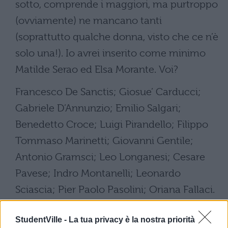
sotto, comprende i maggiori, ma purtroppo
(ovviamente) ne mancano tanti
(soprattutto qualche donna, visto che ce n’è
solo una!). Io avrei inserito come minimo
Matilde Serao ed Elsa Morante. Voi?
Francesco De Sanctis; Giosue’ Carducci;
Gabriele D’Annunzio; Emilio Salgari;
Benedetto Croce; Luigi Pirandello; Filippo
Tommaso Marinetti; Giovanni Gentile;
Antonio Gramsci; Leo Longanesi; Cesare
Pavese; Indro Montanelli; Leonardo
Sciascia; Pier Paolo Pasolini; Oriana Fallaci.
Foto |
Flickr
StudentVille -
La tua privacy è la nostra priorità