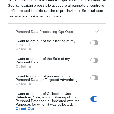
gruppo di programmatori ai tempi
cliccando sul bottone Accetta tutti qui di seguito. Cliccando su
Gestisci opzioni è possibile accedere al pannello di controllo
della rivoluzione del personal
e rifiutare tutti i cookie (anche di profilazione); Se rifiuti tutto,
userai solo i cookie tecnici di default.
computer negli anni '80 e poi durante
lo scoppio della bolla del web durante i
Personal Data Processing Opt Outs
primi anni '90.
I want to opt-out of the Sharing of my
personal data.
The Player (NBC, 2015):
se invece vi
Opted In
esalta la prospettiva dell'uomo solo
I want to opt-out of the Sale of my
contro il resto del mondo allora questa
Personal Data.
Opted In
è la serie che stuzzicherà la vostra
I want to opt-out of processing my
curiosità. Alex Kane è un esperto di
Personal Data for Targeted Advertising.
Opted In
sicurezza che viene scelto da una
I want to opt-out of Collection, Use,
società segreta di milionari per
Retention, Sale, and/or Sharing of my
Personal Data that Is Unrelated with the
partecipare a un gioco che va avanti
Purposes for which it was collected.
Opted Out
da tempo: dovrà infatti sventare da