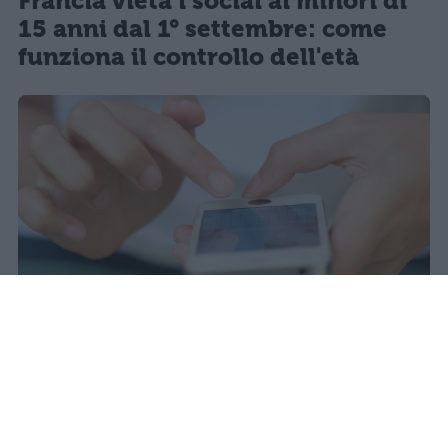
Francia vieta i social ai minori di
15 anni dal 1° settembre: come
funziona il controllo dell'età
Il 21 luglio la Francia ha approvato
una legge che vieta ai minori di
quindici anni l'accesso ai social