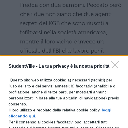
Fredda con due bambini. Peccato però
che i due non siano che due agenti
segreti del KGB che sono riusciti a
infiltrarsi nella società americana,
mentre il loro vicino è invece un
ufficiale dell'FBI che lavoro per il
controspionaggio.
StudentVille -
La tua privacy è la nostra priorità
Halt and Catch Fire (AMC, 2014 – in
Questo sito web utilizza cookie: a) necessari (tecnici) per
corso):
siete molto più interessati
l'uso del sito e dei servizi annessi; b) facoltativi (analitici e di
all'aspetto informatico del
profilazione, anche di terze parti, per mostrarti annunci
personalizzati in base alle tue abitudini di navigazione) previo
cyberattivismo dell'hacker Elliot? Allora
consenso.
sarete di sicuro interessati a questa
Il loro utilizzo è regolato dalla relativa cookie policy,
leggi
cliccando qui
.
serie che racconta le vicende di un
Per il consenso ai cookies facoltativi puoi accettarli tutti