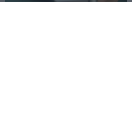
Il 21 luglio la Francia ha approvato
una legge che vieta ai minori di
quindici anni l'accesso ai social
network, in vigore dal 1° settembre.
Redazione Studentville
Pubblicato il 29 lug 2026
Il 21 luglio la Francia ha approvato una
legge che
vieta ai minori di quindici
anni l’accesso ai servizi di social
networking online forniti da
piattaforme digitali
. La norma entra in