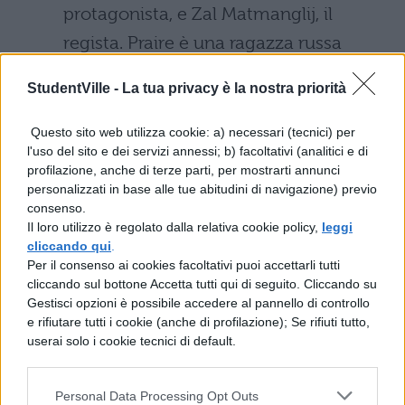
protagonista, e Zal Matmanglij, il
regista. Praire è una ragazza russa
adottata da piccola da una famiglia
StudentVille -
La tua privacy è la nostra priorità
americana, che ricompare dopo 7 anni
dalla sua improvvisa sparizione. Ciò
Questo sito web utilizza cookie: a) necessari (tecnici) per
l'uso del sito e dei servizi annessi; b) facoltativi (analitici e di
che è incredibile, però, è che Praire ha
profilazione, anche di terze parti, per mostrarti annunci
riacquistato la vista che aveva perso in
personalizzati in base alle tue abitudini di navigazione) previo
consenso.
un incidente. Solo un piccolo dettaglio
Il loro utilizzo è regolato dalla relativa cookie policy,
leggi
in una storia molto più bizzarra e
cliccando qui
.
Per il consenso ai cookies facoltativi puoi accettarli tutti
sorprendente.
cliccando sul bottone Accetta tutti qui di seguito. Cliccando su
Gestisci opzioni è possibile accedere al pannello di controllo
Sherlock (BBC, 2010 – in corso):
la
e rifiutare tutti i cookie (anche di profilazione); Se rifiuti tutto,
userai solo i cookie tecnici di default.
facciamo molto semplice. La metà del
cielo maschile si appassionerà
Personal Data Processing Opt Outs