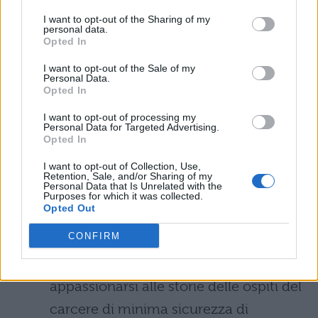
probabilmente ai casi del detective più
I want to opt-out of the Sharing of my
famoso del mondo, sempre
personal data.
Opted In
estremamente convulsi e intricati,
mentre l'altra parte verrà catturata dal
I want to opt-out of the Sale of my
Personal Data.
rapporto di amicizia – ai limiti della co-
Opted In
dipendenza – che nel corso delle
I want to opt-out of processing my
Personal Data for Targeted Advertising.
quattro stagioni si viene a instaurare tra
Opted In
Sherlock Holmes e il Dott. John
I want to opt-out of Collection, Use,
Retention, Sale, and/or Sharing of my
Watson. Alti e bassi compresi, fra
Personal Data that Is Unrelated with the
Purposes for which it was collected.
tradimenti, figli, morti e matrimoni.
Opted Out
CONFIRM
Orange is the New Black (Netflix,
2013 – in corso):
impossibile non
appassionarsi alle storie delle ospiti del
carcere di minima sicurezza di