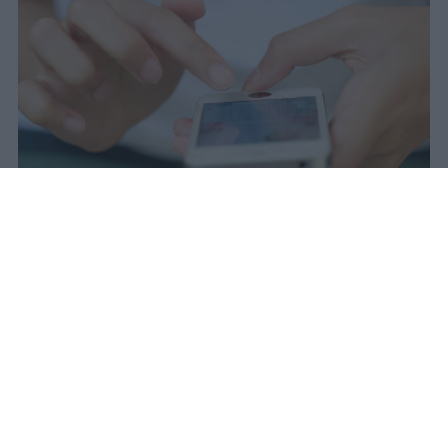
Il 21 luglio la Francia ha approvato
una legge che vieta ai minori di
quindici anni l'accesso ai social
network, in vigore dal 1° settembre.
Redazione Studentville
Pubblicato il 29 lug 2026