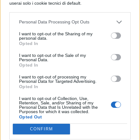
userai solo i cookie tecnici di default.
ogni ufficiale di polizia viene affiancato
da un umanoide artificiale. Noi
Personal Data Processing Opt Outs
seguiamo le avventure dell'agente
Kennex, che sceglie come partner un
I want to opt-out of the Sharing of my
personal data.
Opted In
androide diverso dagli altri perché
creato per essere il più simile possibile
I want to opt-out of the Sale of my
Personal Data.
a un essere umano.
Opted In
I want to opt-out of processing my
Community (2009 – 2015, NBC e
Personal Data for Targeted Advertising.
Opted In
Yahoo! Screen):
in questa sit-com
I want to opt-out of Collection, Use,
creata da Dan Harmon basata su un
Retention, Sale, and/or Sharing of my
Personal Data that Is Unrelated with the
gruppo di studio improvvisato al
Purposes for which it was collected.
Opted Out
college non si può non citare il
CONFIRM
personaggi di Abed, nerd allo stato