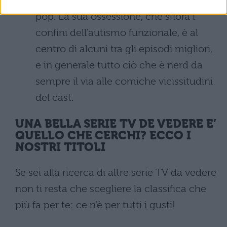
terminale di tutto ciò che è cultura
pop. La sua ossessione, che sfiora i
confini dell'autismo funzionale, è al
centro di alcuni tra gli episodi migliori,
e in generale tutto ciò che è nerd da
sempre il via alle comiche vicissitudini
del cast.
UNA BELLA SERIE TV DE VEDERE E’
QUELLO CHE CERCHI? ECCO I
NOSTRI TITOLI
Se sei alla ricerca di altre serie TV da vedere
non ti resta che scegliere la classifica che
più fa per te: ce n’è per tutti i gusti!