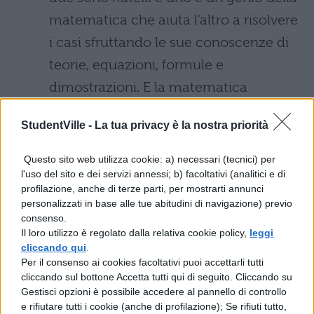
matematica che aiuta l'altro a risolvere
i casi sfruttando le sue conoscenze di
teorie, equazioni, formule e
dimostrazioni. E la matematica
utilizzata è davvero valida, come prova
StudentVille -
La tua privacy è la nostra priorità
l'impiego di vari studiosi in qualità di
consulenti della serie.
Questo sito web utilizza cookie: a) necessari (tecnici) per
l'uso del sito e dei servizi annessi; b) facoltativi (analitici e di
Almost Human (2013 – 2014, Fox):
profilazione, anche di terze parti, per mostrarti annunci
personalizzati in base alle tue abitudini di navigazione) previo
da Blade Runner in poi la figura
consenso.
dell'androide è centrale nella mitologia
Il loro utilizzo è regolato dalla relativa cookie policy,
leggi
cliccando qui
.
nerd, così come in questo serial tv,
Per il consenso ai cookies facoltativi puoi accettarli tutti
cliccando sul bottone Accetta tutti qui di seguito. Cliccando su
dove in un futuro non troppo lontano
Gestisci opzioni è possibile accedere al pannello di controllo
con l'aumento del tasso di criminalità
e rifiutare tutti i cookie (anche di profilazione); Se rifiuti tutto,