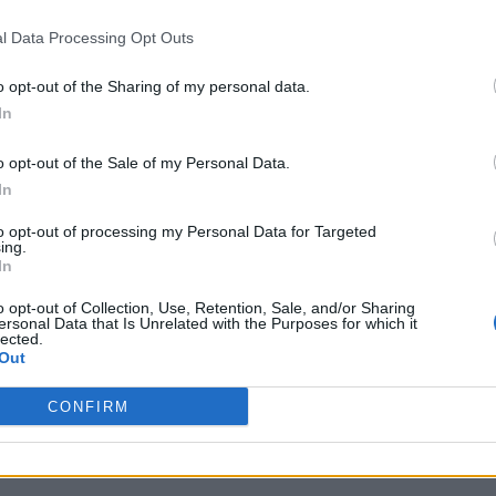
re risposte alle sue richieste di colloquio. Il 1°
ha deciso di creare il suo
“CV Live” su
l Data Processing Opt Outs
 potenza dei social media come strumento di
o opt-out of the Sharing of my personal data.
e questa piattaforma per presentare le sue
In
ne delle aziende.
o opt-out of the Sale of my Personal Data.
1000 curriculum, ma ha ottenuto solo pochi colloqu
In
tto in un’opportunità di lavoro concreta. Purtropp
to opt-out of processing my Personal Data for Targeted
ing.
condivide con molti giovani professionisti che si
In
sfide nel mercato del lavoro italiano. Con un
o opt-out of Collection, Use, Retention, Sale, and/or Sharing
ersonal Data that Is Unrelated with the Purposes for which it
e, Sorrentino ha reso il suo percorso professional
lected.
Out
r chiunque visiti il suo profilo. Ora resta da veder
rutti. Al momento, l’unica offerta ricevuta è una
CONFIRM
he naturalmente non ha accettato.