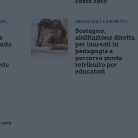
costa caro
SITÀ
NEWS SCUOLA E UNIVERSITÀ
o
Sostegno,
e
abilitazione diretta
uida
per laureati in
r
pedagogia e
percorso ponte
nte
retribuito per
educatori
RSITÀ