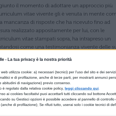
 giunto il momento di adottare un approccio più
curriculum vitae vivente gli è venuta in mente co
a mancanza di risposte che ha ricevuto fino ad
sura realizzato appositamente per lui, con le
 curriculum vitae stampati sopra, ha intrapreso un
sentandosi come una testimonianza vivente delle s
ze. La sua campagna ha attirato l’attenzione dei
le -
La tua privacy è la nostra priorità
ro, che ha deciso di raccontare la sua storia.
web utilizza cookie: a) necessari (tecnici) per l'uso del sito e dei serviz
il 1 maggio ed il profilo Instagra
analitici e di profilazione, anche di terze parti, per mostrarti annunci pers
e abitudini di navigazione) previo consenso.
zzo è regolato dalla relativa cookie policy,
leggi cliccando qui
.
e della Formazione presso l’
Università degli Studi
so ai cookies facoltativi puoi accettarli tutti cliccando sul bottone Accetta
 spalle due master in comunicazione. Ma,
ccando su Gestisci opzioni è possibile accedere al pannello di controllo e
e (anche di profilazione); Se rifiuti tutto, userai solo i cookie tecnici di def
a sua grande ambizione, si è scontrato contro un