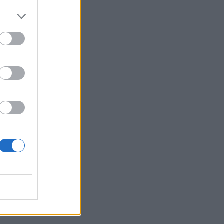
i,
o
e
e