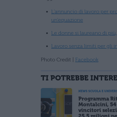
L’annuncio di lavoro per pr
un’equazione
Le donne si laureano di pi
Lavoro senza limiti per gli 
Photo Credit |
Facebook
TI POTREBBE INTER
NEWS SCUOLA E UNIVER
Programma Rit
Montalcini, 54
vincitori selez
25,5 milioni p