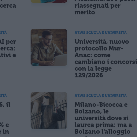
icerca
riassegnati per
merito
SITÀ
NEWS SCUOLA E UNIVERSITÀ
AI per
Università, nuovo
cerca:
protocollo Mur-
tivi e
Anac: come
cambiano i concors
con la legge
129/2026
SITÀ
NEWS SCUOLA E UNIVERSITÀ
, il
Milano-Bicocca e
Bolzano, le
università dove si
% e
laurea prima: ma a
 in
Bolzano l'alloggio