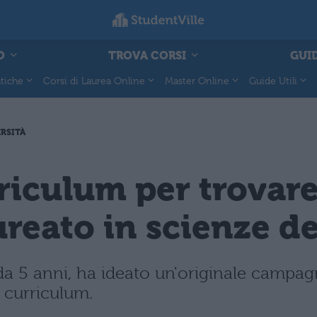
O
TROVA CORSI
GUID
tiche
Corsi di Laurea Online
Master Online
Guide Utili
RSITÀ
riculum per trovare
aureato in scienze d
a 5 anni, ha ideato un'originale campagna
a curriculum.