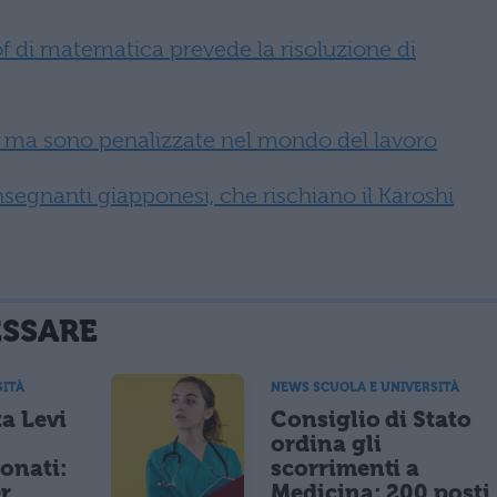
of di matematica prevede la risoluzione di
ù, ma sono penalizzate nel mondo del lavoro
insegnanti giapponesi, che rischiano il Karoshi
ESSARE
SITÀ
NEWS SCUOLA E UNIVERSITÀ
a Levi
Consiglio di Stato
ordina gli
ionati:
scorrimenti a
er
Medicina: 200 posti