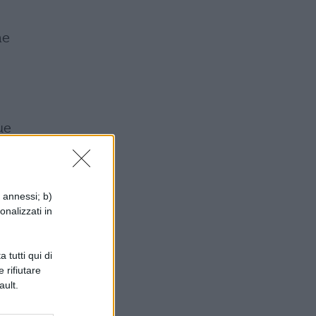
me
ue
i annessi; b)
m
onalizzati in
 tutti qui di
 rifiutare
ault.