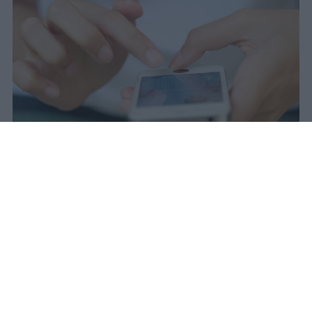
Il 21 luglio la Francia ha approvato
una legge che vieta ai minori di
quindici anni l'accesso ai social
network, in vigore dal 1° settembre.
Redazione Studentville
Pubblicato il 29 lug 2026