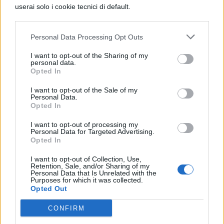
userai solo i cookie tecnici di default.
8 –
Quando qualcuno mette in dubbio una
vostra affermazione: “Mi conosci come una
Personal Data Processing Opt Outs
persona molto intelligente, no? Pensi che
I want to opt-out of the Sharing of my
se stessi sbagliando non lo saprei?”
personal data.
Opted In
9 –
Quando vogliono farvi una sorpresa e
I want to opt-out of the Sale of my
Personal Data.
voi proprio non siete in vena: “Non sapere è
Opted In
parte del divertimento: era il motto della
I want to opt-out of processing my
Personal Data for Targeted Advertising.
tua scuola?”
Opted In
10 –
Quando a Natale vi arriva un regalo da
I want to opt-out of Collection, Use,
Retention, Sale, and/or Sharing of my
una persona alla quale non avete preso
Personal Data that Is Unrelated with the
Purposes for which it was collected.
nulla: “Perché lo hai fatto? Sicuramente
Opted Out
volevi essere generoso, ma come saprai alla
CONFIRM
base del rito del dono c’è la reciprocità. Ciò