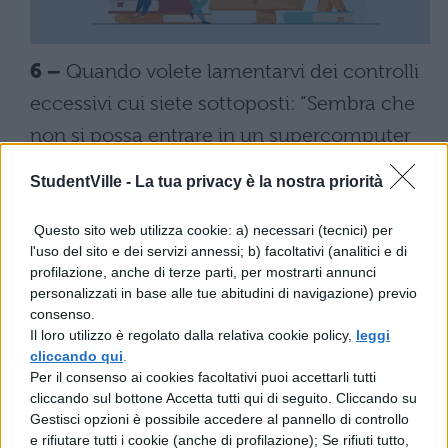
6 –
Quando volete lamentarvi dei controlli
eccessivi cui siete sottoposti: “Sembra che
non si possa entrare in un supercomputer
governativo e provare a compare
StudentVille -
La tua privacy è la nostra priorità
dell’uranio senza che il Ministero della
Difesa lo spifferi a tua madre”.
Questo sito web utilizza cookie: a) necessari (tecnici) per
l'uso del sito e dei servizi annessi; b) facoltativi (analitici e di
profilazione, anche di terze parti, per mostrarti annunci
7 –
Quando dovete dissuadere qualcuno
personalizzati in base alle tue abitudini di navigazione) previo
dal provarci con una ragazza con cui non
consenso.
Il loro utilizzo è regolato dalla relativa cookie policy,
leggi
ha chance: “Hai le stesse probabilità che ha
cliccando qui
.
il telescopio Hubble di scoprire che al
Per il consenso ai cookies facoltativi puoi accettarli tutti
cliccando sul bottone Accetta tutti qui di seguito. Cliccando su
centro di ogni buco nero c’è un omino con
Gestisci opzioni è possibile accedere al pannello di controllo
una torcia intento a cercare il contatore”.
e rifiutare tutti i cookie (anche di profilazione); Se rifiuti tutto,