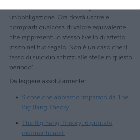
che mi hai dato non è un regalo, ma
un’obbligazione. Ora dovrà uscire e
comprarti qualcosa di valore equivalente
che rappresenti lo stesso livello di affetto
insito nel tuo regalo. Non è un caso che il
tasso di suicidio schizzi alle stelle in questo
periodo”.
Da leggere assolutamente:
5 cose che abbiamo imparato da The
Big Bang Theory
The Big Bang Theory: 6 puntate
indimenticabili