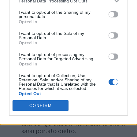
Personal Data Processing Opt Outs
posizionarla neanche sotto un albero
da cui possano cadere resina, noci o
I want to opt-out of the Sharing of my
pigne.
personal data.
Opted In
Importantissimo è il
sacco a pelo.
I want to opt-out of the Sale of my
Non ne va bene uno qualsiasi: sceglilo
Personal Data.
Opted In
in base alla stagione per evitare di
sentire troppo freddo o troppo caldo.
I want to opt-out of processing my
Personal Data for Targeted Advertising.
Opted In
Metti nel bagaglio una
torcia
; non
dimenticare un fornelletto, una padella
I want to opt-out of Collection, Use,
e qualche piatto e bicchiere di plastica
Retention, Sale, and/or Sharing of my
Personal Data that Is Unrelated with the
con annesse posate. Non dimenticare
Purposes for which it was collected.
un
kit di primo soccorso
per piccole
Opted Out
ferite, come un disinfettante, qualche
CONFIRM
cerotto ed un analgesico. Ed ancora
corda, coltellino tascabile e pompa ad
aria per gonfiare il materassino che ti
sarai portato dietro.