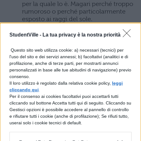
per la quale lo è. Magari perché troppo
rumoroso o perché particolarmente
esposto ai raggi del sole.
Non esagerare con le
dimensioni
StudentVille -
La tua privacy è la nostra priorità
della tenda
. Anziché sulla grandezza,
punta sulla qualità ed in particolare sul
Questo sito web utilizza cookie: a) necessari (tecnici) per
fatto che abbia il fondo rinforzato in
l'uso del sito e dei servizi annessi; b) facoltativi (analitici e di
modo da concederti di dormire sonni
profilazione, anche di terze parti, per mostrarti annunci
più o meno tranquilli (senza avvertire
personalizzati in base alle tue abitudini di navigazione) previo
consenso.
rami o sassi sotto la schiena).
Il loro utilizzo è regolato dalla relativa cookie policy,
leggi
cliccando qui
.
Se hai deciso di fare campeggio libero,
Per il consenso ai cookies facoltativi puoi accettarli tutti
cerca di non posizionarti troppo vicino
cliccando sul bottone Accetta tutti qui di seguito. Cliccando su
a correnti d’acqua, fiumi o
Gestisci opzioni è possibile accedere al pannello di controllo
avvallamenti: se piove, ti ritroverai
e rifiutare tutti i cookie (anche di profilazione); Se rifiuti tutto,
immerso in una pozza d’acqua
userai solo i cookie tecnici di default.
(sensazione non esattamente
piacevole durante la notte). Non