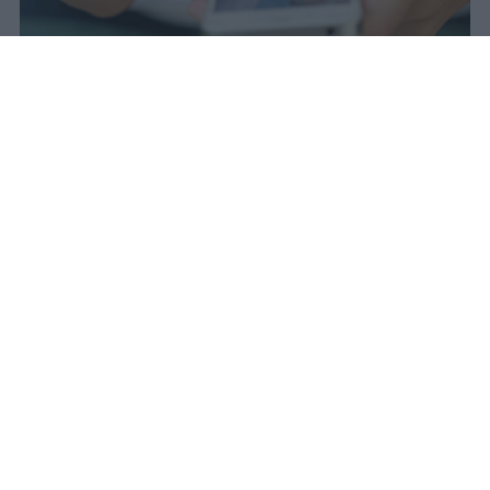
Redazione Studentville
Pubblicato il 29 lug 2026
Il 21 luglio la Francia ha approvato una
legge che
vieta ai minori di quindici
anni l’accesso ai servizi di social
networking online forniti da
piattaforme digitali
. La norma entra in
vigore il 1° settembre e introduce chiarezza
su un limite d’età spesso aggirato dalle
società d’informazione attraverso pratiche
speculative.