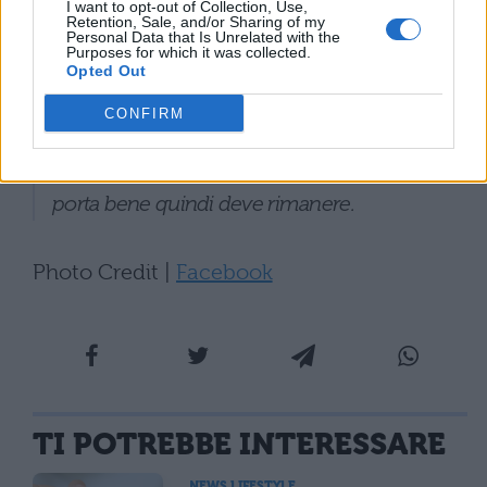
I want to opt-out of Collection, Use,
Retention, Sale, and/or Sharing of my
ha avuto lei quando era Wembley e ha
Personal Data that Is Unrelated with the
Purposes for which it was collected.
segnato Bonucci. Sergio Mattarella
Opted Out
rimanga con noi ancora un po’, almeno
CONFIRM
per la prossima Mostra. Rimanga con noi
per i mondiali in Qatar, porta fortuna,
porta bene quindi deve rimanere.
Photo Credit |
Facebook
TI POTREBBE INTERESSARE
NEWS LIFESTYLE