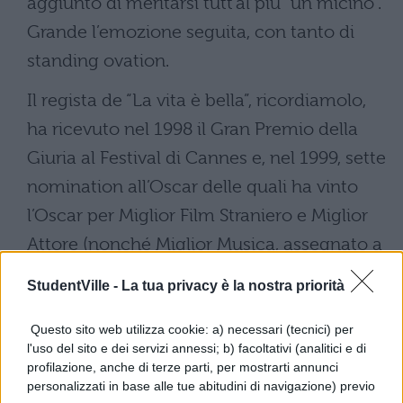
aggiunto di meritarsi tutt’al più “un micino”.
Grande l’emozione seguita, con tanto di
standing ovation.
Il regista de “La vita è bella”, ricordiamolo,
ha ricevuto nel 1998 il Gran Premio della
Giuria al Festival di Cannes e, nel 1999, sette
nomination all’Oscar delle quali ha vinto
l’Oscar per Miglior Film Straniero e Miglior
Attore (nonché Miglior Musica, assegnato a
Nicola Piovani).
StudentVille -
La tua privacy è la nostra priorità
Il messaggio a Mattarella
Questo sito web utilizza cookie: a) necessari (tecnici) per
l'uso del sito e dei servizi annessi; b) facoltativi (analitici e di
Benigni ha anche dedicato i suoi saluti alle
profilazione, anche di terze parti, per mostrarti annunci
personalizzati in base alle tue abitudini di navigazione) previo
istituzioni e un ringraziamento speciale al