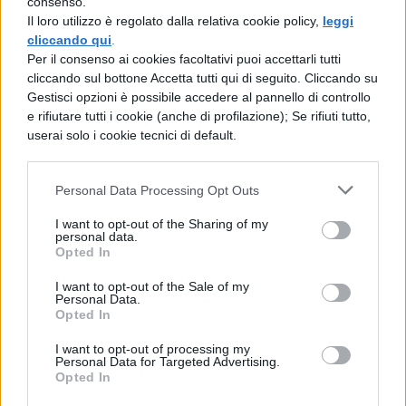
consenso.
Il loro utilizzo è regolato dalla relativa cookie policy,
leggi
presidente Mattarella
, che ha pregato di
cliccando qui
.
rimanere in carica “qualche anno in più”.
Per il consenso ai cookies facoltativi puoi accettarli tutti
cliccando sul bottone Accetta tutti qui di seguito. Cliccando su
Gestisci opzioni è possibile accedere al pannello di controllo
“Saluto naturalmente il presidente della
e rifiutare tutti i cookie (anche di profilazione); Se rifiuti tutto,
userai solo i cookie tecnici di default.
Repubblica, Sergio Mattarella, è che qui
con noi, grazie presidente di dimostrare il
Personal Data Processing Opt Outs
suo amore per l’arte in special modo per
I want to opt-out of the Sharing of my
l’arte cinematografica. Lei sa l’amore che
personal data.
Opted In
provo nei suoi confronti, la vorrei baciare
e abbracciare. Non potete sapere la
I want to opt-out of the Sale of my
Personal Data.
soddisfazione di essere suo
Opted In
contemporaneo, un presidente
I want to opt-out of processing my
Personal Data for Targeted Advertising.
meraviglioso, quando mi hanno detto
Opted In
che c’era ho avuto la stessa reazione che