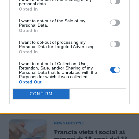
contatto con le comunità locali ed
personal data.
Opted In
esplorare il nuovo, il diverso. Grazie ai
I want to opt-out of the Sale of my
consigli di chi ha già soggiornato, i
Personal Data.
Opted In
viaggiatori possono identificare le mete
migliori da visitare e luoghi tutti da
I want to opt-out of processing my
Personal Data for Targeted Advertising.
scoprire, e girare il mondo a proprio
Opted In
gusto!
I want to opt-out of Collection, Use,
Retention, Sale, and/or Sharing of my
Personal Data that Is Unrelated with the
Purposes for which it was collected.
Opted Out
CONFIRM
TI POTREBBE INTERESSARE
NEWS LIFESTYLE
Francia vieta i social ai
minori di 15 anni dal 1°