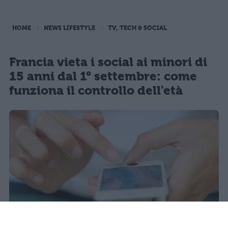
HOME
NEWS LIFESTYLE
TV, TECH & SOCIAL
Francia vieta i social ai minori di
15 anni dal 1° settembre: come
funziona il controllo dell'età