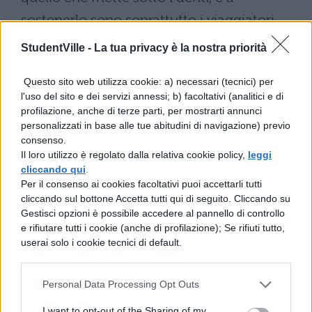
sostenerlo sono soprattutto i viaggiatori
asiatici provenienti dalla Cina (65%),
StudentVille -
La tua privacy è la nostra priorità
dall’India (57%), dalla Thailandia (53%),
Questo sito web utilizza cookie: a) necessari (tecnici) per
dall’Indonesia (50%) e da Hong Kong (48%).
l'uso del sito e dei servizi annessi; b) facoltativi (analitici e di
profilazione, anche di terze parti, per mostrarti annunci
Pepijn Rijvers
, Senior Vice President e
personalizzati in base alle tue abitudini di navigazione) previo
Chief Marketing Officer di Booking.com, ha
consenso.
Il loro utilizzo è regolato dalla relativa cookie policy,
leggi
dichiarato:
cliccando qui
.
Per il consenso ai cookies facoltativi puoi accettarli tutti
cliccando sul bottone Accetta tutti qui di seguito. Cliccando su
Il cibo riveste un ruolo fondamentale nella
Gestisci opzioni è possibile accedere al pannello di controllo
scelta della destinazione e nell’esperienza
e rifiutare tutti i cookie (anche di profilazione); Se rifiuti tutto,
userai solo i cookie tecnici di default.
del viaggio nel suo insieme. Provare cibo
locale di strada significa conoscere da
Personal Data Processing Opt Outs
vicino la cultura di un posto, venire a
I want to opt-out of the Sharing of my