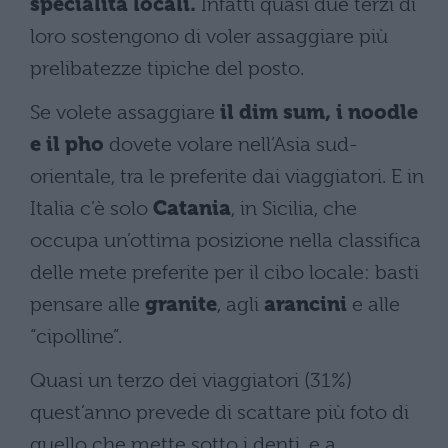
specialità locali.
Infatti quasi due terzi di
loro sostengono di voler assaggiare più
prelibatezze tipiche del posto.
Se volete assaggiare
il dim sum, i noodle
e il pho
dovete volare nell’Asia sud-
orientale, tra le preferite dai viaggiatori. E in
Italia c’è solo
Catania
, in Sicilia, che
occupa un’ottima posizione nella classifica
delle mete preferite per il cibo locale: basti
pensare alle
granite
, agli
arancini
e alle
“cipolline”.
Quasi un terzo dei viaggiatori (31%)
quest’anno prevede di scattare più foto di
quello che mette sotto i denti, e a