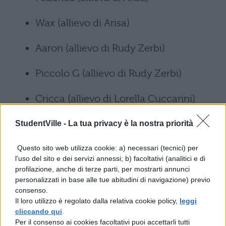
Wax (allievo di Arisa)
Aaron (allievo di Rudy Zerbi)
Piccolo G (allievo di Rudy Zerbi)
Cricca (allievo di Lorella Cuccarini)
NDG (allievo di Lorella Cuccarini)
StudentVille -
La tua privacy è la nostra priorità
Categoria ballo
Questo sito web utilizza cookie: a) necessari (tecnici) per
l'uso del sito e dei servizi annessi; b) facoltativi (analitici e di
profilazione, anche di terze parti, per mostrarti annunci
Ramon (allievo di Alessandra
personalizzati in base alle tue abitudini di navigazione) previo
Celentano)
consenso.
Il loro utilizzo è regolato dalla relativa cookie policy,
leggi
cliccando qui
.
Isobel (allieva di Alessnadra Celentano)
Per il consenso ai cookies facoltativi puoi accettarli tutti