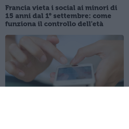
Francia vieta i social ai minori di
15 anni dal 1° settembre: come
funziona il controllo dell'età
Il 21 luglio la Francia ha approvato
una legge che vieta ai minori di
quindici anni l'accesso ai social