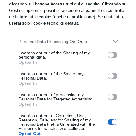
cliccando sul bottone Accetta tutti qui di seguito. Cliccando su
Gianmarco (allievo di Alessandra
Gestisci opzioni è possibile accedere al pannello di controllo
Celentano)
e rifiutare tutti i cookie (anche di profilazione); Se rifiuti tutto,
userai solo i cookie tecnici di default.
Maddalena (allieva di Emanuel Lo)
Personal Data Processing Opt Outs
Mattia (allievo di Raimondo Todaro)
I want to opt-out of the Sharing of my
personal data.
Samu (allievo di Emanuel Lo)
Opted In
I want to opt-out of the Sale of my
Alessio (allievo di Alessandra
Personal Data.
Opted In
Celentano)
I want to opt-out of processing my
Personal Data for Targeted Advertising.
Megan (allieva di Raimondo Todaro)
Opted In
I want to opt-out of Collection, Use,
Amici 22: la giuria del serale
Retention, Sale, and/or Sharing of my
Personal Data that Is Unrelated with the
Purposes for which it was collected.
Ufficializzata invece la giuria del serale.
Opted Out