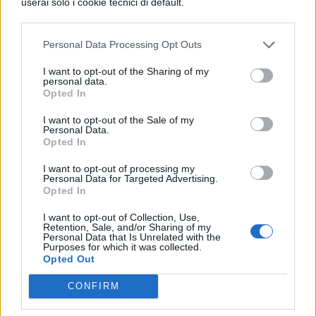
userai solo i cookie tecnici di default.
è diventata perfetta, giustamente si chiama
saggezza.
Personal Data Processing Opt Outs
I want to opt-out of the Sharing of my
personal data.
Opted In
I want to opt-out of the Sale of my
Personal Data.
Opted In
I want to opt-out of processing my
TI POTREBBE INTERESSARE
Personal Data for Targeted Advertising.
Opted In
PERIODO CLASSICO
I want to opt-out of Collection, Use,
De Legibus, Libro 1, Paragrafo 15
Retention, Sale, and/or Sharing of my
Personal Data that Is Unrelated with the
Purposes for which it was collected.
Opted Out
PERIODO CLASSICO
CONFIRM
De Legibus, libro 1, Paragrafo 33