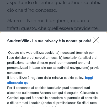
aspettando di sentire quale attinenza abbia
ciò che ti ho concesso.
Marco: - Non mi dilungherò; riguarda
infatti questo, che quell'essere previdente,
sagace, multiforme, acuto, memore, pieno
StudentVille -
La tua privacy è la nostra priorità
di ragione e di senno, che denominiamo
uomo, è stato generato dal sommo dio in
Questo sito web utilizza cookie: a) necessari (tecnici) per
l'uso del sito e dei servizi annessi; b) facoltativi (analitici e di
una certa condizione privilegiata; fra tanti
profilazione, anche di terze parti, per mostrarti annunci
generi e specie di esseri animati è infatti
personalizzati in base alle tue abitudini di navigazione) previo
consenso.
l'unico partecipe della ragione e del
Il loro utilizzo è regolato dalla relativa cookie policy,
leggi
pensiero, mentre tutti gli altri ne sono privi.
cliccando qui
.
Per il consenso ai cookies facoltativi puoi accettarli tutti
Che cosa infatti vi è, non dirò nell'uomo,
cliccando sul bottone Accetta tutti qui di seguito. Cliccando su
ma in tutto il cielo e la terra di più divino
Gestisci opzioni è possibile accedere al pannello di controllo
e rifiutare tutti i cookie (anche di profilazione); Se rifiuti tutto,
della ragione? Essa, quando è cresciuta ed