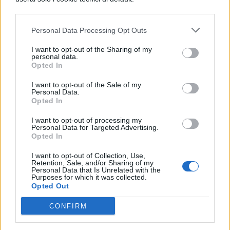
L’area
ARF! Kids
, pensata per bambini e
famiglie, torna con laboratori creativi,
Personal Data Processing Opt Outs
incontri con autori dell’editoria per
I want to opt-out of the Sharing of my
l’infanzia, letture animate e attività ludico-
personal data.
Opted In
didattiche sempre molto partecipate.
I want to opt-out of the Sale of my
Nel frattempo,
l’area Self ARF!
raddoppia e
Personal Data.
Opted In
ospita ben 70 realtà del mondo
I want to opt-out of processing my
dell’autoproduzione e della microeditoria
Personal Data for Targeted Advertising.
Opted In
indipendente, rendendola la più grande del
I want to opt-out of Collection, Use,
genere in Italia. A questo si aggiunge
Job
Retention, Sale, and/or Sharing of my
Personal Data that Is Unrelated with the
ARF!
, con colloqui professionali per giovani
Purposes for which it was collected.
Opted Out
autori e oltre 6.000 portfolio ricevuti nelle
CONFIRM
edizioni precedenti.