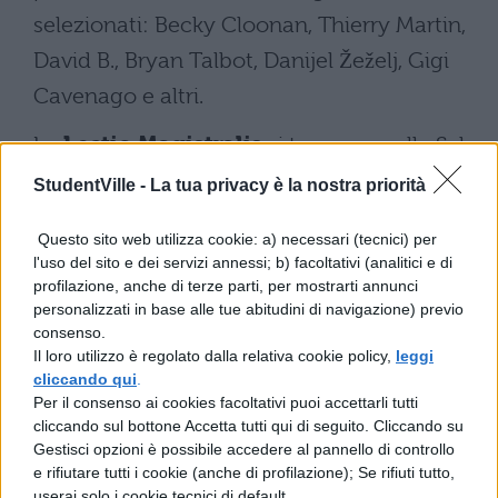
selezionati: Becky Cloonan, Thierry Martin,
David B., Bryan Talbot, Danijel Žeželj, Gigi
Cavenago e altri.
Le
Lectio Magistralis
si terranno nella Sala
TALK, cuore del Festival, con tre grandi
StudentVille -
La tua privacy è la nostra priorità
protagonisti:
Bryan Talbot, David B. e
Questo sito web utilizza cookie: a) necessari (tecnici) per
Jon McNaught
, che approfondiranno i
l'uso del sito e dei servizi annessi; b) facoltativi (analitici e di
linguaggi del fumetto contemporaneo, la
profilazione, anche di terze parti, per mostrarti annunci
personalizzati in base alle tue abitudini di navigazione) previo
narrazione illustrata e il rapporto tra
consenso.
disegno e realtà.
Il loro utilizzo è regolato dalla relativa cookie policy,
leggi
cliccando qui
.
Per il consenso ai cookies facoltativi puoi accettarli tutti
Largo ai giovani (e ai più
cliccando sul bottone Accetta tutti qui di seguito. Cliccando su
piccoli)
Gestisci opzioni è possibile accedere al pannello di controllo
e rifiutare tutti i cookie (anche di profilazione); Se rifiuti tutto,
userai solo i cookie tecnici di default.