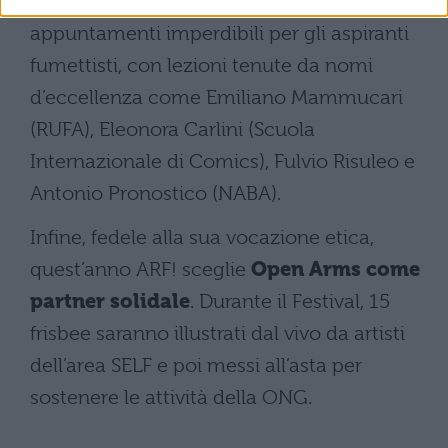
Anche le
Masterclass
si confermano
appuntamenti imperdibili per gli aspiranti
fumettisti, con lezioni tenute da nomi
d’eccellenza come Emiliano Mammucari
(RUFA), Eleonora Carlini (Scuola
Internazionale di Comics), Fulvio Risuleo e
Antonio Pronostico (NABA).
Infine, fedele alla sua vocazione etica,
quest’anno ARF! sceglie
Open Arms come
partner solidale
. Durante il Festival, 15
frisbee saranno illustrati dal vivo da artisti
dell’area SELF e poi messi all’asta per
sostenere le attività della ONG.