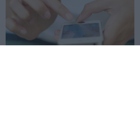
Redazione Studentville
Pubblicato il 29 lug 2026
Il 21 luglio la Francia ha approvato una
legge che
vieta ai minori di quindici
anni l’accesso ai servizi di social
networking online forniti da
piattaforme digitali
. La norma entra in