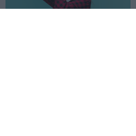
I dati ufficiali della Maturità 2026
rivelano una concentrazione di
eccellenze al sud, con Campania,
Puglia e Sicilia in testa. Cala
drasticamente la percentuale di voti
100.
sniro
Pubblicato il 7 ago 2026
Il Ministero dell’Istruzione e del Merito ha
diffuso i dati ufficiali sugli esiti degli esami