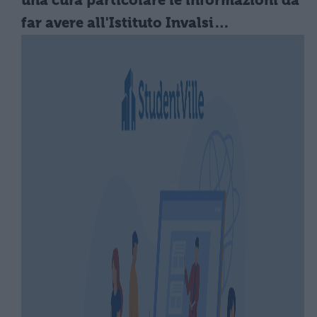
una cura particolare le informazioni da
far avere all'Istituto Invalsi…