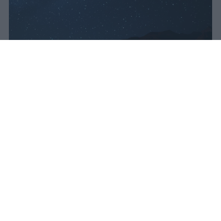
Lo sciame meteorico delle Perseidi
raggiunge il massimo nella notte tra
il 12 e il 13 agosto 2026, con Luna
nuova e fino a 50 meteore l'ora
visibili dall'Italia.
vincenzo
Pubblicato il 10 ago 2026
Lo sciame meteorico delle Perseidi sarà
attivo dal 17 luglio al 24 agosto 2026,
offrendo settimane di opportunità per