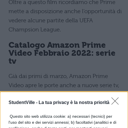
Oltre a questo film ricordiamo che Prime
mette a disposizione anche l’opportunità di
vedere alcune partite della UEFA
Champsion League.
Catalogo Amazon Prime
Video Febbraio 2022: serie
tv
Già dai primi di marzo, Amazon Prime
Video apre le porte anche a nuove serie tv,
scopriamole insieme
:
StudentVille -
La tua privacy è la nostra priorità
STAR TREK: PICARD – S2
Questo sito web utilizza cookie: a) necessari (tecnici) per
l'uso del sito e dei servizi annessi; b) facoltativi (analitici e di
THE BOYS PRESENTS: DIABOLICAL