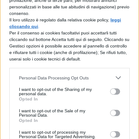
profilazione, anche di terze parti, per mostrarti annunci
personalizzati in base alle tue abitudini di navigazione) previo
UPLOAD – S2
consenso.
Il loro utilizzo è regolato dalla relativa cookie policy,
leggi
MOTOGP UNLIMITED
cliccando qui
.
Per il consenso ai cookies facoltativi puoi accettarli tutti
cliccando sul bottone Accetta tutti qui di seguito. Cliccando su
Ovviamente ci sarà anche la parte
Gestisci opzioni è possibile accedere al pannello di controllo
conclusiva di LOL – Chi ride è fuori con
gli
e rifiutare tutti i cookie (anche di profilazione); Se rifiuti tutto,
userai solo i cookie tecnici di default.
ultimi due episodi
che saranno disponibili
sulla piattaforma di streaming a partire dal
Personal Data Processing Opt Outs
3 marzo.
[ATTENZIONE SPOILER]
I want to opt-out of the Sharing of my
Ricordiamo che la prima eliminata è stata
personal data.
Opted In
Alice Mangione a causa della doppia
I want to opt-out of the Sale of my
ammonizione, anche se la seconda non per
Personal Data.
Opted In
una risata, ma perché ha utilizzato lo
scotch per coprirsi la bocca: regola violata
I want to opt-out of processing my
Personal Data for Targeted Advertising.