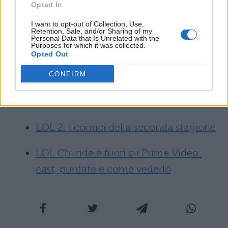
per la trasmissione, quindi usare un oggetto
Opted In
per impedire il movimento della bocca e
I want to opt-out of Collection, Use,
Retention, Sale, and/or Sharing of my
quindi una risata.
Personal Data that Is Unrelated with the
Purposes for which it was collected.
Opted Out
Potrebbe interessarti anche:
CONFIRM
LOL su Prime Video: puntate e come
vederlo
LOL 2: i comici della seconda stagione
LOL Chi ride è fuori su Prime Video:
cast, puntate e come vederlo