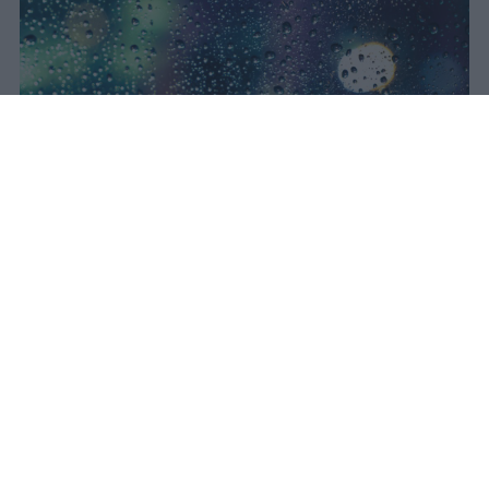
Il concerto di Bad Bunny
all'Ippodromo La Maura è stato
interrotto dopo trenta minuti a
causa di una supercella. Live Nation
garantisce rimborso integrale con
diritti di prevendita inclusi.
Redazione Studentville
Pubblicato il 24 lug 2026