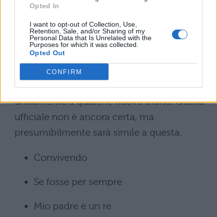
Opted In
La scaletta dei concerti di Biagio
I want to opt-out of Collection, Use,
Antonacci
Retention, Sale, and/or Sharing of my
Personal Data that Is Unrelated with the
Purposes for which it was collected.
Opted Out
Biagio Antonacci, lo dicevamo sopra, ha
alle spalle una carriera lunga 40 anni. La
CONFIRM
scaletta conterrà i suoi più grandi successi
unitamente a qualche nuovo brano. Quella
ufficiale non è ancora certa, ma
presumibilmente sarà simile a questa.
Convivendo
Se fosse per sempre
Mio padre è un re