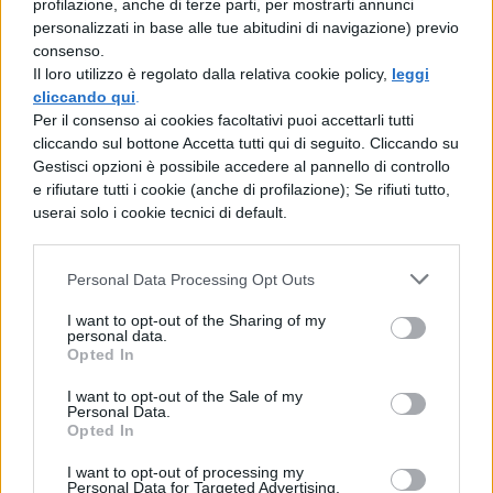
profilazione, anche di terze parti, per mostrarti annunci
Poltronissima: 100,00€
personalizzati in base alle tue abitudini di navigazione) previo
consenso.
Poltrona: 95,00€
Il loro utilizzo è regolato dalla relativa cookie policy,
leggi
cliccando qui
.
Per il consenso ai cookies facoltativi puoi accettarli tutti
Gradinata Platinum Numerata: 90,00€
cliccando sul bottone Accetta tutti qui di seguito. Cliccando su
Gestisci opzioni è possibile accedere al pannello di controllo
Gradinata Numerata: 85,00€
e rifiutare tutti i cookie (anche di profilazione); Se rifiuti tutto,
userai solo i cookie tecnici di default.
Per quanto riguarda, infine, le date
conclusive a Gardone Riviera:
Personal Data Processing Opt Outs
I want to opt-out of the Sharing of my
Gradinata Non Numerata: € 69,00
personal data.
Opted In
Platea Non Numerata (possibile
I want to opt-out of the Sale of my
Personal Data.
visibilità ridotta): € 65,00
Opted In
I want to opt-out of processing my
Posti in Piedi: € 59,00
Personal Data for Targeted Advertising.