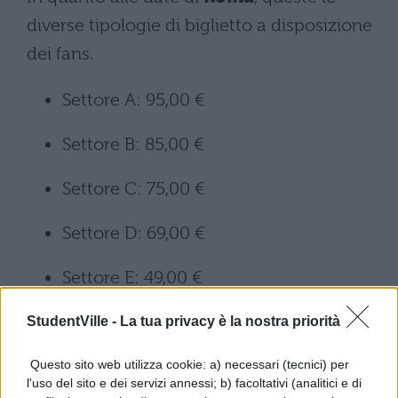
diverse tipologie di biglietto a disposizione
dei fans.
Settore A: 95,00 €
Settore B: 85,00 €
Settore C: 75,00 €
Settore D: 69,00 €
Settore E: 49,00 €
StudentVille -
La tua privacy è la nostra priorità
In quanto alle date di
Pompei
:
Questo sito web utilizza cookie: a) necessari (tecnici) per
Poltronissima Gold: 105,00€
l'uso del sito e dei servizi annessi; b) facoltativi (analitici e di