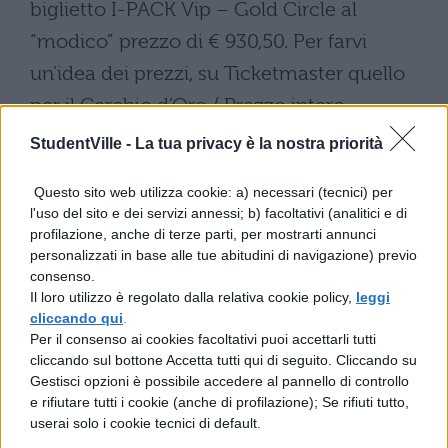
biglietto I-PACK Vip – Gold Circle al
“modico” prezzo di € 930,50. Per farvi
un’idea dei prezzi, su Ticketmaster quello
per il Cerchio d’Oro / Prezzo intero
verrebbe a costare 80,50 € + Commissioni;
StudentVille -
La tua privacy è la nostra priorità
quello per il Posto Unico / Prezzo intero
Questo sito web utilizza cookie: a) necessari (tecnici) per
64,40 € + Commissioni.
l'uso del sito e dei servizi annessi; b) facoltativi (analitici e di
profilazione, anche di terze parti, per mostrarti annunci
Il Pacchetto Corsia Rapida – Cerchio Oro /
personalizzati in base alle tue abitudini di navigazione) previo
Prezzo intero (che comprende 1 biglietto
consenso.
Il loro utilizzo è regolato dalla relativa cookie policy,
leggi
PIT in piedi*, la fast lane, l’accesso gratuito
cliccando qui
.
alla toilette premium, 1 pass laminato
Per il consenso ai cookies facoltativi puoi accettarli tutti
cliccando sul bottone Accetta tutti qui di seguito. Cliccando su
commemorativo e dei gadget del Festival
Gestisci opzioni è possibile accedere al pannello di controllo
e rifiutare tutti i cookie (anche di profilazione); Se rifiuti tutto,
costerebbe 125,50 € + Commissioni. Il
userai solo i cookie tecnici di default.
Pacchetto Corsia Rapida – Posto Unico /