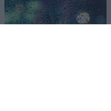
Il concerto di Bad Bunny
all'Ippodromo La Maura è stato
interrotto dopo trenta minuti a
causa di una supercella. Live Nation
garantisce rimborso integrale con
diritti di prevendita inclusi.
Redazione Studentville
Pubblicato il 24 lug 2026