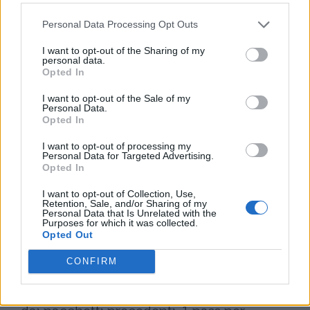
Prezzo intero 109,40 € + commissioni, il
Personal Data Processing Opt Outs
pacchetto ingresso anticipato / Prezzo
I want to opt-out of the Sharing of my
intero che, oltre quanto previsto sopra,
personal data.
Opted In
comprende l’ingresso anticipato rispetto ai
I want to opt-out of the Sale of my
possessori del biglietto standard, 2 bevande
Personal Data.
Opted In
gratuite e un’edizione limitata degli I-
Gadget Days Festival pensati
I want to opt-out of processing my
Personal Data for Targeted Advertising.
Opted In
esclusivamente per chi lo acquista, prevede
un costo di 210,50 € + Commissioni.
I want to opt-out of Collection, Use,
Retention, Sale, and/or Sharing of my
Personal Data that Is Unrelated with the
L’unica tipologia di biglietto rimasta
Purposes for which it was collected.
Opted Out
disponibile al momento è, come detto
CONFIRM
sopra, l’I-Pack VIP / Prezzo intero che
comprende, in aggiunta a quanto previsto