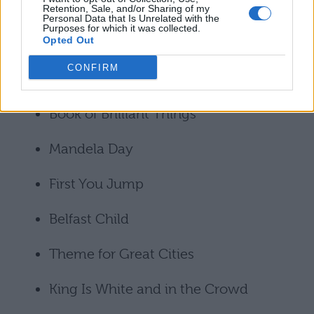
Let There Be Love
Retention, Sale, and/or Sharing of my
Personal Data that Is Unrelated with the
Purposes for which it was collected.
Opted Out
Glittering Prize
CONFIRM
Promised You a Miracle
Book of Brilliant Things
Mandela Day
First You Jump
Belfast Child
Theme for Great Cities
King Is White and in the Crowd