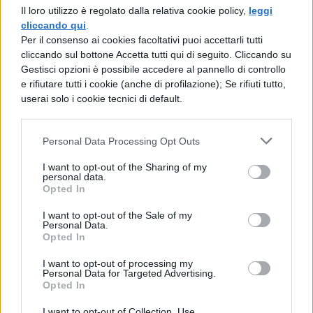
Vi consigliamo di procedere in fretta in
Il loro utilizzo è regolato dalla relativa cookie policy,
leggi
cliccando qui
.
quanto, trovandoci a ridosso delle date, i
Per il consenso ai cookies facoltativi puoi accettarli tutti
biglietti potrebbero andare sold out.
cliccando sul bottone Accetta tutti qui di seguito. Cliccando su
Gestisci opzioni è possibile accedere al pannello di controllo
e rifiutare tutti i cookie (anche di profilazione); Se rifiuti tutto,
Concerti Simple Minds, scaletta
userai solo i cookie tecnici di default.
Non è ancora certa la scaletta ufficiale dei
Personal Data Processing Opt Outs
concerti che la band terrà nel corso del
I want to opt-out of the Sharing of my
2024, ma probabilmente sarà simile a
personal data.
Opted In
quella della tappa italiana che il gruppo ha
tenuto nel corso del tour 2022.
I want to opt-out of the Sale of my
Personal Data.
Opted In
Act of Love
I want to opt-out of processing my
Personal Data for Targeted Advertising.
Love Song
Opted In
I want to opt-out of Collection, Use,