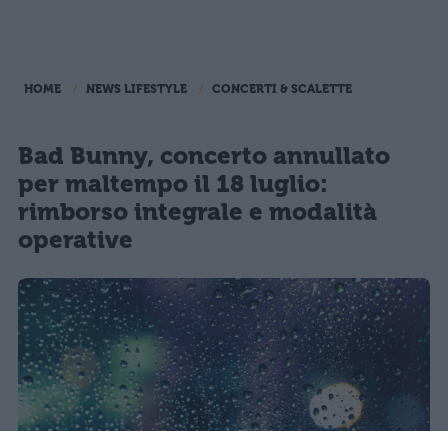
HOME
NEWS LIFESTYLE
CONCERTI & SCALETTE
Bad Bunny, concerto annullato
per maltempo il 18 luglio:
rimborso integrale e modalità
operative