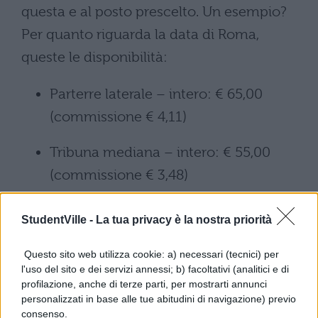
questa e al posto prescelto. Un esempio?
Per quanto riguarda la data di Roma,
queste le disponibilità:
Parterre laterale – intero: € 65,00
(commissione € 4,11)
Tribuna mediana – intero: € 55,00
(commissione € 3,48)
Tribuna laterale – intero: € 45,00
StudentVille -
La tua privacy è la nostra priorità
(commissione € 2,85)
Questo sito web utilizza cookie: a) necessari (tecnici) per
Tribunetta alta – intero: € 35,00
l'uso del sito e dei servizi annessi; b) facoltativi (analitici e di
profilazione, anche di terze parti, per mostrarti annunci
(commissione € 2,21)
personalizzati in base alle tue abitudini di navigazione) previo
consenso.