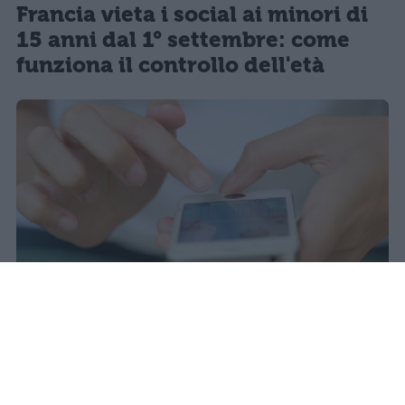
Francia vieta i social ai minori di
15 anni dal 1° settembre: come
funziona il controllo dell'età
Il 21 luglio la Francia ha approvato
una legge che vieta ai minori di
quindici anni l'accesso ai social