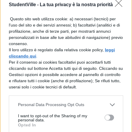
275 cm. Tra le diverse opzioni per i bagagli
StudentVille -
La tua privacy è la nostra priorità
da stiva vi segnaliamo:
Questo sito web utilizza cookie: a) necessari (tecnici) per
Bagaglio da stiva fino a 15 kg (8.99 € –
l'uso del sito e dei servizi annessi; b) facoltativi (analitici e di
profilazione, anche di terze parti, per mostrarti annunci
45.99 €)
personalizzati in base alle tue abitudini di navigazione) previo
consenso.
Bagaglio da stiva fino a 23 kg ( 11.99 €
Il loro utilizzo è regolato dalla relativa cookie policy,
leggi
cliccando qui
.
– 55.99 € o 58 € al banco di consegna
Per il consenso ai cookies facoltativi puoi accettarli tutti
bagagli)
cliccando sul bottone Accetta tutti qui di seguito. Cliccando su
Gestisci opzioni è possibile accedere al pannello di controllo
e rifiutare tutti i cookie (anche di profilazione); Se rifiuti tutto,
Bagaglio 32 kg
userai solo i cookie tecnici di default.
Tariffa aeroportuale per il bagaglio
Personal Data Processing Opt Outs
Bagaglio a mano piccolo oversize
I want to opt-out of the Sharing of my
personal data.
(oltre 45x36x20 cm e fino a 56x45x25
Opted In