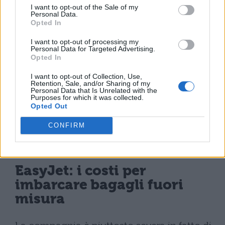
cm) e bagagli aggiuntivi entro
I want to opt-out of the Sale of my
Personal Data.
56x45x25 cm, 29 €
Opted In
Bagaglio a mano grande oversize (oltre
I want to opt-out of processing my
Personal Data for Targeted Advertising.
56x45x25 cm), 58 €
Opted In
I want to opt-out of Collection, Use,
Retention, Sale, and/or Sharing of my
Personal Data that Is Unrelated with the
Purposes for which it was collected.
Opted Out
CONFIRM
EasyJet: i costi per
imbarcare bagagli fuori
misura