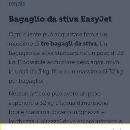
regole
Bagaglio da stiva EasyJet
Ogni cliente può acquistare fino a un
massimo di
tre bagagli da stiva
. Un
bagaglio da stiva standard ha un peso di 23
kg. È possibile acquistare peso aggiuntivo
in unità da 3 kg, fino a un massimo di 32 kg
per bagaglio.
Nessun articolo può avere un peso
superiore a 32 kg e la sua dimensione
totale massima (ovvero lunghezza +
larghezza + altezza) deve essere inferiore a