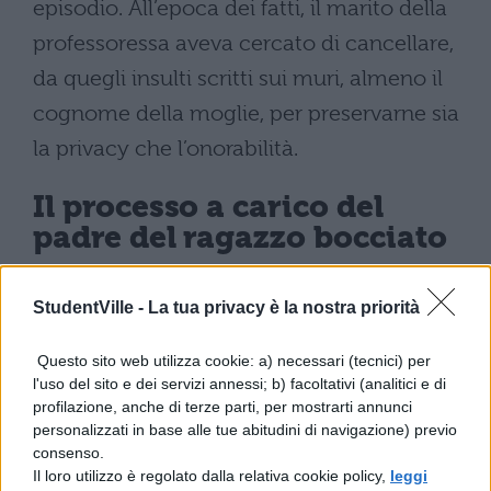
episodio. All’epoca dei fatti, il marito della
professoressa aveva cercato di cancellare,
da quegli insulti scritti sui muri, almeno il
cognome della moglie, per preservarne sia
la privacy che l’onorabilità.
Il processo a carico del
padre del ragazzo bocciato
Fortunatamente, le indagini hanno portato
StudentVille -
La tua privacy è la nostra priorità
subito al padre del ragazzo bocciato.
Questo sito web utilizza cookie: a) necessari (tecnici) per
L’uomo, un
57enne di Arezzo
, avrebbe
l'uso del sito e dei servizi annessi; b) facoltativi (analitici e di
subito consegnato il pennello con il quale
profilazione, anche di terze parti, per mostrarti annunci
personalizzati in base alle tue abitudini di navigazione) previo
aveva scritto gli insulti verso la donna agli
consenso.
agenti. E dire che l’uomo ha preferito
Il loro utilizzo è regolato dalla relativa cookie policy,
leggi