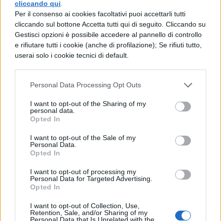
cliccando qui
.
imputare la bocciatura del figlio alla
Per il consenso ai cookies facoltativi puoi accettarli tutti
professoressa quando la materia insegnata
cliccando sul bottone Accetta tutti qui di seguito. Cliccando su
Gestisci opzioni è possibile accedere al pannello di controllo
da quest’ultima non era che una delle tre
e rifiutare tutti i cookie (anche di profilazione); Se rifiuti tutto,
nelle quali lo studente aveva ottenuto delle
userai solo i cookie tecnici di default.
insufficienze nell’anno scolastico di
riferimento, il 2018/19.
Personal Data Processing Opt Outs
I want to opt-out of the Sharing of my
Il ragazzo, a giugno di quell’anno avrebbe
personal data.
Opted In
dovuto recuperare
tre materie
. Ma
I want to opt-out of the Sale of my
probabilmente non ha avuto così tanta
Personal Data.
Opted In
voglia di studiare per farlo, e difatti il suo
anno scolastico si è concluso con una bella
I want to opt-out of processing my
Personal Data for Targeted Advertising.
bocciatura. Il padre, però, anziché
Opted In
prendersela con lui, ha preferito riversare
I want to opt-out of Collection, Use,
Retention, Sale, and/or Sharing of my
tutto il suo astio nei confronti della prof.
Personal Data that Is Unrelated with the