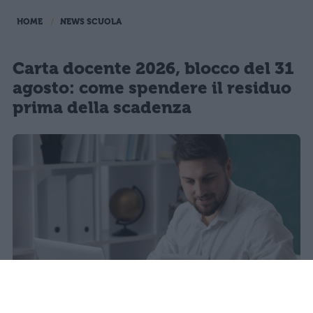
HOME
NEWS SCUOLA
Carta docente 2026, blocco del 31
agosto: come spendere il residuo
prima della scadenza