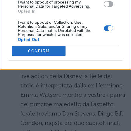
I want to opt-out of processing my
felicità, almeno fino a quando non
Personal Data for Targeted Advertising.
Opted In
ricomparirà la madre naturale.
I want to opt-out of Collection, Use,
Retention, Sale, and/or Sharing of my
La bella e la Bestia (16 marzo):
il più
Personal Data that Is Unrelated with the
Purposes for which it was collected.
classico dei classici del romanticismo,
Opted Out
che ha insegnato a generazioni di
CONFIRM
ragazzi e ragazze a guardare oltre
l'aspetto esteriore. In questa versione
live action della Disney la Belle del
titolo è interpretata dalla ex Hermione
Emma Watson, mentre a vestire i panni
del principe maledetto dall'aspetto
ferale troviamo Dan Stevens. Dirige Bill
Condon, regista dei due capitoli finali