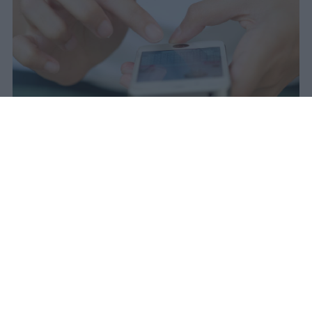
Il 21 luglio la Francia ha approvato
una legge che vieta ai minori di
quindici anni l'accesso ai social
network, in vigore dal 1° settembre.
Redazione Studentville
Pubblicato il 29 lug 2026
Il 21 luglio la Francia ha approvato una