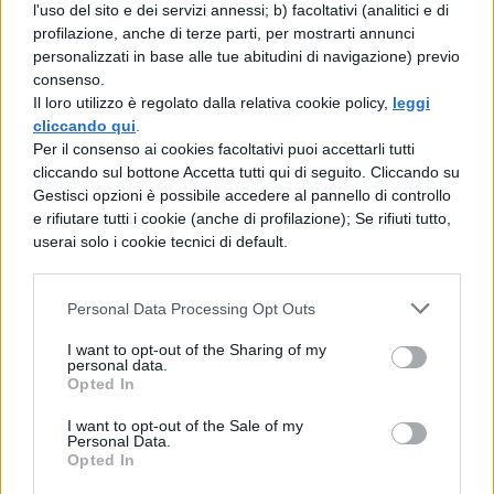
lunga ricerca in macchina, con colpi di
l'uso del sito e dei servizi annessi; b) facoltativi (analitici e di
scena e rovesciamenti di fronte che
profilazione, anche di terze parti, per mostrarti annunci
personalizzati in base alle tue abitudini di navigazione) previo
stupiranno anche il più navigato dei
consenso.
Casanova.
Il loro utilizzo è regolato dalla relativa cookie policy,
leggi
cliccando qui
.
Per il consenso ai cookies facoltativi puoi accettarli tutti
La luce sugli oceani (8 marzo):
Alicia
cliccando sul bottone Accetta tutti qui di seguito. Cliccando su
Vikander e Michael Fassbender sono la
Gestisci opzioni è possibile accedere al pannello di controllo
e rifiutare tutti i cookie (anche di profilazione); Se rifiuti tutto,
sfortunata coppia protagonista di
userai solo i cookie tecnici di default.
questo melodramma storico. Un ex
soldato inglese divenuto guardiano del
Personal Data Processing Opt Outs
faro trova moglie in una donna del
I want to opt-out of the Sharing of my
personal data.
luogo che gli propone di sposarla. I due
Opted In
si amano moltissimo, ma non riescono
I want to opt-out of the Sale of my
ad avere figli. Una notte una bambina
Personal Data.
Opted In
arriverà dal mare, donando loro la