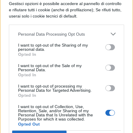
A dirigere gli otto episodi della serie è la
Gestisci opzioni è possibile accedere al pannello di controllo
candidata all’Oscar
Agnieska
e rifiutare tutti i cookie (anche di profilazione); Se rifiuti tutto,
userai solo i cookie tecnici di default.
Holland
mentre la produzione è affidata
a The Kennedy / Marshall Company, insieme
Personal Data Processing Opt Outs
al produttore polacco Andrzej Besztak
I want to opt-out of the Sharing of my
(House Media). Nel cast della serie
personal data.
Opted In
troviamo
Michalina Olszańska, Zofia
I want to opt-out of the Sale of my
Wichłacz, Andrzej Chyra e Krzysztof
Personal Data.
Opted In
Wach
nei quattro ruoli principali. Sono
coinvolti anche altri attori tra cui Ewa
I want to opt-out of processing my
Personal Data for Targeted Advertising.
Błaszczyk, Edyta Olszówka, Patrycja Volny,
Opted In
Agnieszka Żulewska, Wojciech Kalarus,
I want to opt-out of Collection, Use,
Retention, Sale, and/or Sharing of my
Mateusz Kościukiewicz e Mirosław
Personal Data that Is Unrelated with the
Purposes for which it was collected.
Zbrojewicz.
Opted Out