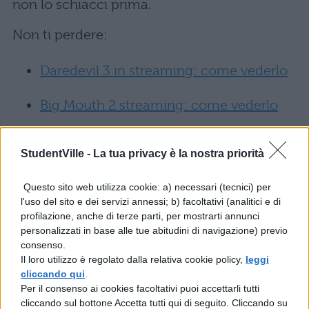
non lo schiacci prima.
Non ti perdere:
Daredevil 3 in streaming: come vederlo
Big Mouth 2 streaming: come vederlo
Abbonamento Netflix Italia: prezzo in
StudentVille -
La tua privacy è la nostra priorità
aumento?
Questo sito web utilizza cookie: a) necessari (tecnici) per
Catalogo Netflix novembre 2018: film e
l'uso del sito e dei servizi annessi; b) facoltativi (analitici e di
profilazione, anche di terze parti, per mostrarti annunci
serie TV
personalizzati in base alle tue abitudini di navigazione) previo
consenso.
1983 in streaming: il cast
Il loro utilizzo è regolato dalla relativa cookie policy,
leggi
ufficiale
cliccando qui
.
Per il consenso ai cookies facoltativi puoi accettarli tutti
cliccando sul bottone Accetta tutti qui di seguito. Cliccando su