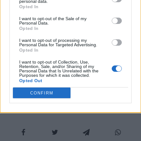
personal data.
Opted In
causa dei rispettivi impegni nel mondo della
I want to opt-out of the Sale of my
musica. Di Francesco era uno dei veterani,
Personal Data.
Opted In
tuttavia ha dato forfait anche lui.
I want to opt-out of processing my
Personal Data for Targeted Advertising.
Opted In
COMMENTI
I want to opt-out of Collection, Use,
Retention, Sale, and/or Sharing of my
Personal Data that Is Unrelated with the
Purposes for which it was collected.
Opted Out
CONFIRM