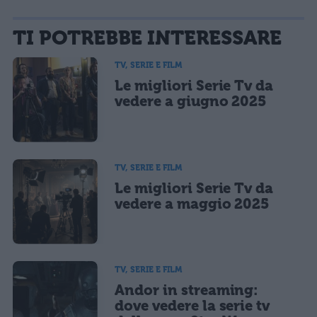
La tua email sarà utilizzata per comunicarti se qualcuno risponde al tuo commento e non
TI POTREBBE INTERESSARE
sarà pubblicata. Dichiari di avere preso visione e di accettare quanto previsto dalla
informativa privacy
. Pubblicando questo commento dai il consenso affinché un cookie
salvi i tuoi dati (nome, email) per il prossimo commento.
TV, SERIE E FILM
Le migliori Serie Tv da
Ho letto e acconsento l'
informativa
sulla privacy
CONFERMA E PUBBLICA
vedere a giugno 2025
Acconsento all'uso dei miei dati da parte di terzi per finalità di
marketing diretto con modalità automatizzate o tradizionali
TV, SERIE E FILM
Le migliori Serie Tv da
vedere a maggio 2025
TV, SERIE E FILM
Andor in streaming:
dove vedere la serie tv