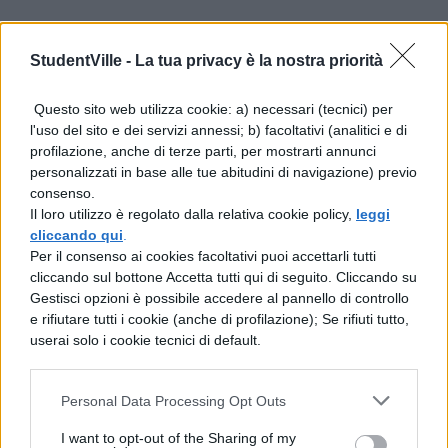
Leggi anche:
StudentVille -
La tua privacy è la nostra priorità
Amici 18: conduttori del daytime
Questo sito web utilizza cookie: a) necessari (tecnici) per
Amici 18: tutti i professori di canto e di
l'uso del sito e dei servizi annessi; b) facoltativi (analitici e di
profilazione, anche di terze parti, per mostrarti annunci
ballo
personalizzati in base alle tue abitudini di navigazione) previo
consenso.
Amici 18: quando inizia e dove vederlo
Il loro utilizzo è regolato dalla relativa cookie policy,
leggi
cliccando qui
.
Per il consenso ai cookies facoltativi puoi accettarli tutti
Amici 2019: chi se ne va?
cliccando sul bottone Accetta tutti qui di seguito. Cliccando su
Gestisci opzioni è possibile accedere al pannello di controllo
Certo è quindi l’addio di ben tre professori di
e rifiutare tutti i cookie (anche di profilazione); Se rifiuti tutto,
userai solo i cookie tecnici di default.
canto:
Giusy Ferreri, Paola Turci e Carlo
Di Francesco
. Le prime due artiste hanno
Personal Data Processing Opt Outs
partecipato solo alla scorsa edizione e
I want to opt-out of the Sharing of my
probabilmente hanno dovuto dire addio a