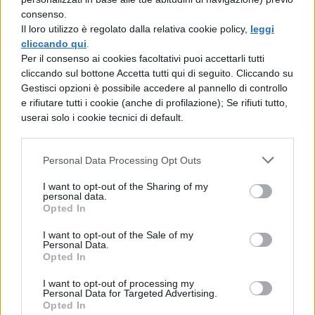
insegnanti
consenso.
Il loro utilizzo è regolato dalla relativa cookie policy,
leggi
cliccando qui
.
Giordana Angi: biografia, canzoni,
Per il consenso ai cookies facoltativi puoi accettarli tutti
Casting Amici
cliccando sul bottone Accetta tutti qui di seguito. Cliccando su
Gestisci opzioni è possibile accedere al pannello di controllo
Amici 2018 secondo
e rifiutare tutti i cookie (anche di profilazione); Se rifiuti tutto,
userai solo i cookie tecnici di default.
pomeridiano: anticipazioni
24 novembre
Personal Data Processing Opt Outs
Potremo assistere all’eliminazione del
I want to opt-out of the Sharing of my
personal data.
ballerino Miguel, visto che Steffens si è
Opted In
lamentato del suo percorso – seppur breve –
I want to opt-out of the Sale of my
Personal Data.
all’interno della scuola: “Sono molto deluso.
Opted In
Non ci metti l’energia giusta. Quando hai
I want to opt-out of processing my
Personal Data for Targeted Advertising.
ballato, non ho più riconosciuto la mia
Opted In