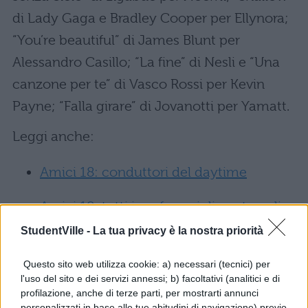
di Lady Gaga e Bradley Cooper per Ellynora;
“You’re beautiful” di James Blunt per
Alessandro Casillo; “La fine” di Nesli e “Una
canzone per te” di Vasco Rossi per Kevin
Payne; “Falla girare” di Jovanotti per Yamatt.
Leggi anche:
Amici 18: conduttori del daytime
Amici 18: tutti i professori di canto e di
ballo
StudentVille -
La tua privacy è la nostra priorità
Amici 18: quando inizia e dove vederlo
Questo sito web utilizza cookie: a) necessari (tecnici) per
l'uso del sito e dei servizi annessi; b) facoltativi (analitici e di
profilazione, anche di terze parti, per mostrarti annunci
Amici 2018: nuovi professori e nomi
personalizzati in base alle tue abitudini di navigazione) previo