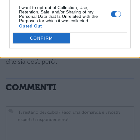
coreografia. Devi ascoltare il testo della
I want to opt-out of Collection, Use,
canzone, il flow. Solo in questo modo avrai la
Retention, Sale, and/or Sharing of my
Personal Data that Is Unrelated with the
Purposes for which it was collected.
giusta musicalità. Io lo so che stai lavorando
Opted Out
tanto, che ti stai impegnando, ma me lo devi
CONFIRM
far vedere.
Abbiamo commesso un errore
ad assegnare questo banco.
Non voglio
che sia così, però”.
COMMENTI