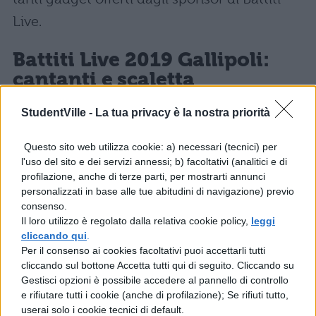
Live.
Battiti Live 2019 Gallipoli:
cantanti e scaletta
StudentVille -
La tua privacy è la nostra priorità
“Siamo felici di tornare a Gallipoli dopo un
po’ di anni, anni in cui Gallipoli è
Questo sito web utilizza cookie: a) necessari (tecnici) per
indiscutibilmente diventata un punto di
l'uso del sito e dei servizi annessi; b) facoltativi (analitici e di
profilazione, anche di terze parti, per mostrarti annunci
riferimento del turismo italiano soprattutto
personalizzati in base alle tue abitudini di navigazione) previo
sul target giovanile – ha dichiarato il
consenso.
Il loro utilizzo è regolato dalla relativa cookie policy,
leggi
Presidente dell’emittente radiofonica
Marco
cliccando qui
.
Montrone
– Sarà un’altra bellissima serata e
Per il consenso ai cookies facoltativi puoi accettarli tutti
cliccando sul bottone Accetta tutti qui di seguito. Cliccando su
siamo certi di ritrovare una grande
Gestisci opzioni è possibile accedere al pannello di controllo
e rifiutare tutti i cookie (anche di profilazione); Se rifiuti tutto,
accoglienza”. Ecco tutti i
cantanti
che si
userai solo i cookie tecnici di default.