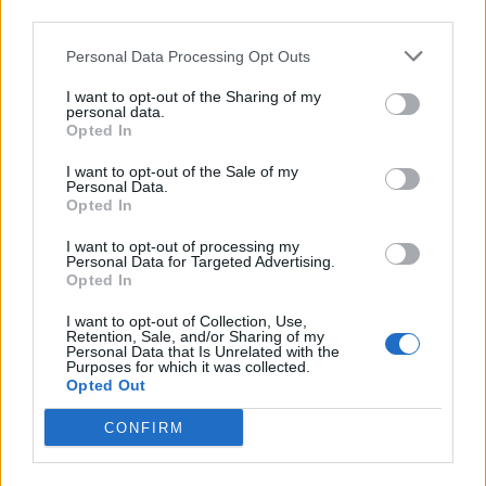
esibiranno:
Benji & Fede, Emis Killa, Gigi
D’Alessio, Shade, Baby K, Stadio, Alberto
Personal Data Processing Opt Outs
Urso, Dolcenera, Gabry Ponte, Mamacita,
I want to opt-out of the Sharing of my
Vegas Jones, Mondo Marcio
.
Ancora non
personal data.
Opted In
è stato svelato l’ordine di uscita ufficiale
,
I want to opt-out of the Sale of my
ma dovrebbe arrivare sul sito ufficiale di
Personal Data.
Opted In
RadioNorba qualche minuto prima dell’inizio
della serata. Restate sintonizzati per scoprire
I want to opt-out of processing my
Personal Data for Targeted Advertising.
Opted In
tutti i dettagli della serata all’insegna della
musica!
I want to opt-out of Collection, Use,
Retention, Sale, and/or Sharing of my
Personal Data that Is Unrelated with the
Purposes for which it was collected.
Opted Out
COMMENTI
CONFIRM