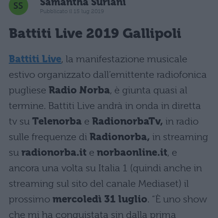
Samantha Suriani
Pubblicato il 15 lug 2019
Battiti Live 2019 Gallipoli
Battiti Live
, la manifestazione musicale
estivo organizzato dall’emittente radiofonica
pugliese
Radio Norba
, è giunta quasi al
termine. Battiti Live andrà in onda in diretta
tv su
Telenorba
e
RadionorbaTv,
in radio
sulle frequenze di
Radionorba,
in streaming
su
radionorba.it
e
norbaonline.it
, e
ancora una volta su Italia 1 (quindi anche in
streaming sul sito del canale Mediaset) il
prossimo
mercoledì 31 luglio
. “È uno show
che mi ha conquistata sin dalla prima