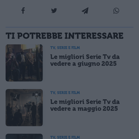
La tua email sarà utilizzata per comunicarti se qualcuno risponde al tuo commento e non
TI POTREBBE INTERESSARE
sarà pubblicata. Dichiari di avere preso visione e di accettare quanto previsto dalla
informativa privacy
. Pubblicando questo commento dai il consenso affinché un cookie
salvi i tuoi dati (nome, email) per il prossimo commento.
TV, SERIE E FILM
Le migliori Serie Tv da
Ho letto e acconsento l'
informativa
sulla privacy
CONFERMA E PUBBLICA
vedere a giugno 2025
Acconsento all'uso dei miei dati da parte di terzi per finalità di
marketing diretto con modalità automatizzate o tradizionali
TV, SERIE E FILM
Le migliori Serie Tv da
vedere a maggio 2025
TV, SERIE E FILM