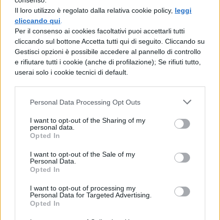
consenso.
Il loro utilizzo è regolato dalla relativa cookie policy,
leggi
realtà spesso cattiva.
cliccando qui
.
Per il consenso ai cookies facoltativi puoi accettarli tutti
Leggi anche:
cliccando sul bottone Accetta tutti qui di seguito. Cliccando su
Gestisci opzioni è possibile accedere al pannello di controllo
e rifiutare tutti i cookie (anche di profilazione); Se rifiuti tutto,
Baby su Netflix: trama, anticipazioni,
userai solo i cookie tecnici di default.
foto della nuova serie italiana
Personal Data Processing Opt Outs
Fest – Il Festival delle Serie Tv: date,
biglietti, programma
I want to opt-out of the Sharing of my
personal data.
Opted In
Catalogo Netflix novembre
I want to opt-out of the Sale of my
2018: tutti i film
Personal Data.
Opted In
Qualcuno Salvi il Natale – The
I want to opt-out of processing my
Personal Data for Targeted Advertising.
Christmas Chronicles
: Kate e Tedd
Opted In
decidono di riprendere di nascosto