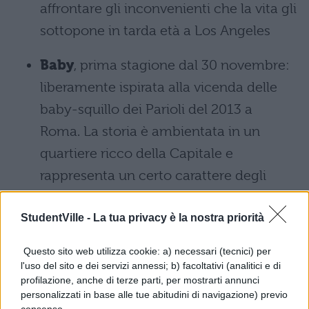
affrontare gli inconvenienti che la vita gli
sottopone in tarda età a Los Angeles
Baby
, prima stagione dal 30 novembre:
liberamente ispirata alla vicenda delle
baby-squillo dei Parioli del 2013 a
Roma. La storia è ambientata in un
quartiere ricco della Capitale e
rappresenta un certo carattere degli
adolescenti ma va ben al di là della
StudentVille -
La tua privacy è la nostra priorità
prostituzione, del traffico sessuale, vuole
rappresentare un’ampia gamma di
Questo sito web utilizza cookie: a) necessari (tecnici) per
teenager a cui piace la trasgressione, in
l'uso del sito e dei servizi annessi; b) facoltativi (analitici e di
profilazione, anche di terze parti, per mostrarti annunci
un modo o nell’altro. Il focus è che
personalizzati in base alle tue abitudini di navigazione) previo
questi ragazzi si trovano davanti a una