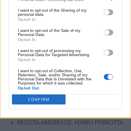
MADRE MAZZACURATI: ORIETTA
I want to opt-out of the Sharing of my
personal data.
Opted In
NOTARI
I want to opt-out of the Sale of my
ANDREA MOZZALI: ANDREA GHERPELLI
Personal Data.
Opted In
NERONE
:
DENIS CAMPITELLI
I want to opt-out of processing my
Personal Data for Targeted Advertising.
Opted In
VANDINO: FILIPPO MARCHI
I want to opt-out of Collection, Use,
Retention, Sale, and/or Sharing of my
SASSI: MAURIZIO PAGLIARI
Personal Data that Is Unrelated with the
Purposes for which it was collected.
Opted Out
CESARINA: FRANCESCA MANFREDINI
CONFIRM
MADRE CESARINA: DANIELA ROSSI
REGISTA ANDREASSI: MARIO PERROTTA