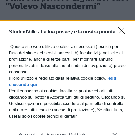
“Volevo Nascondermi”
Ecco il
cast completo
del film “Volevo
nascondermi”, oltre al già citato Elio
StudentVille -
La tua privacy è la nostra priorità
Germano:
Questo sito web utilizza cookie: a) necessari (tecnici) per
l'uso del sito e dei servizi annessi; b) facoltativi (analitici e di
ANTONIO LIGABUE: ELIO GERMANO
profilazione, anche di terze parti, per mostrarti annunci
personalizzati in base alle tue abitudini di navigazione) previo
LIGABUE ADOLESCENTE: OLIVER
consenso.
Il loro utilizzo è regolato dalla relativa cookie policy,
leggi
JOHANN EWY
cliccando qui
.
Per il consenso ai cookies facoltativi puoi accettarli tutti
LIGABUE BAMBINO: LEONARDO
cliccando sul bottone Accetta tutti qui di seguito. Cliccando su
Gestisci opzioni è possibile accedere al pannello di controllo
CARROZZO
e rifiutare tutti i cookie (anche di profilazione); Se rifiuti tutto,
userai solo i cookie tecnici di default.
RENATO MARINO MAZZACURATI:
PIETRO TRALDI
Personal Data Processing Opt Outs