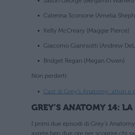
Jason George (Benjamin Warren)
Caterina Scorsone (Amelia Sheph
Kelly McCreary (Maggie Pierce)
Giacomo Gianniotti (Andrew De
Bridget Regan (Megan Owen)
Non perderti:
Cast di Grey’s Anatomy: attori e
GREY’S ANATOMY 14: LA
I primi due episodi di Grey’s Anatom
avrete ben due ore per scoprire chi sa