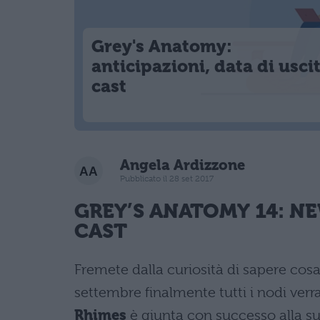
Grey's Anatomy:
anticipazioni, data di usci
cast
Angela Ardizzone
Pubblicato il 28 set 2017
GREY’S ANATOMY
14: NE
CAST
Fremete dalla curiosità di sapere cos
settembre finalmente tutti i nodi verr
Rhimes
è giunta con successo alla sua 