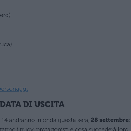
erd)
Luca)
 personaggi
 DATA DI USCITA
y 14 andranno in onda questa sera,
28 settembre
:
ranno i nuovi protagonisti e cosa succederà loro.