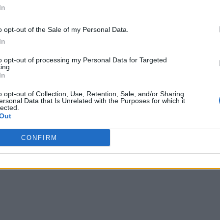
In
)
o opt-out of the Sale of my Personal Data.
In
to opt-out of processing my Personal Data for Targeted
ing.
In
o opt-out of Collection, Use, Retention, Sale, and/or Sharing
er)
ersonal Data that Is Unrelated with the Purposes for which it
lected.
Out
CONFIRM
s)