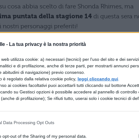
 cosa abbia scelto di fare Shonda Rhimes, ma
ima puntata della stagione 14
di questa sera 
i nostri personaggi preferiti!
liori
le -
La tua privacy è la nostra priorità
 CAST
web utilizza cookie: a) necessari (tecnici) per l'uso del sito e dei serviz
analitici e di profilazione, anche di terze parti, per mostrarti annunci pers
 sarà la specializzanda Edwards, cosa che avev
e abitudini di navigazione) previo consenso.
zzo è regolato dalla relativa cookie policy,
leggi cliccando qui
.
 tredicesima stagione. Non vedremo più neanche la
so ai cookies facoltativi puoi accettarli tutti cliccando sul bottone Accetta
da, mentre probabilmente tornerà il marito di Jo,
ccando su Gestisci opzioni è possibile accedere al pannello di controllo e
e (anche di profilazione); Se rifiuti tutto, userai solo i cookie tecnici di def
rà anche Megan Hunt, ritrovata dopo dieci anni da
lazione con Meredith? Per quanto riguarda il cast
l Data Processing Opt Outs
o opt-out of the Sharing of my personal data.