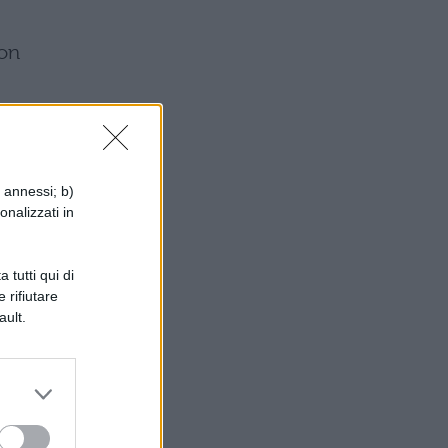
non
i annessi; b)
onalizzati in
amo
 tutti qui di
 di
 rifiutare
ault.
,