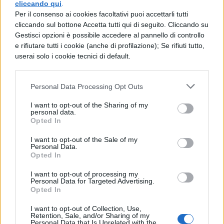
cliccando qui
.
nei loro confronti. Ho pensato che l’aspetto
Per il consenso ai cookies facoltativi puoi accettarli tutti
cliccando sul bottone Accetta tutti qui di seguito. Cliccando su
esteriore fosse l’unica cosa che contasse al
Gestisci opzioni è possibile accedere al pannello di controllo
e rifiutare tutti i cookie (anche di profilazione); Se rifiuti tutto,
mondo ed ho sviluppato un disturbo
userai solo i cookie tecnici di default.
alimentare. Lo show serve da monito a non
commettere gli stessi errori”.
Personal Data Processing Opt Outs
Insatiable streaming: su
I want to opt-out of the Sharing of my
personal data.
Netflix
Opted In
I want to opt-out of the Sale of my
La serie tv arriverà su
Netflix
il prossimo 10
Personal Data.
Opted In
agosto per un totale di 10 episodi.
I want to opt-out of processing my
Personal Data for Targeted Advertising.
Leggi anche:
Opted In
I want to opt-out of Collection, Use,
Catalogo Netflix Agosto 2018: film e
Retention, Sale, and/or Sharing of my
Personal Data that Is Unrelated with the