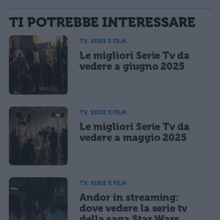
La tua email sarà utilizzata per comunicarti se qualcuno risponde al tuo commento e non
TI POTREBBE INTERESSARE
sarà pubblicata. Dichiari di avere preso visione e di accettare quanto previsto dalla
informativa privacy
. Pubblicando questo commento dai il consenso affinché un cookie
salvi i tuoi dati (nome, email) per il prossimo commento.
TV, SERIE E FILM
Le migliori Serie Tv da
Ho letto e acconsento l'
informativa
sulla privacy
CONFERMA E PUBBLICA
vedere a giugno 2025
Acconsento all'uso dei miei dati da parte di terzi per finalità di
marketing diretto con modalità automatizzate o tradizionali
TV, SERIE E FILM
Le migliori Serie Tv da
vedere a maggio 2025
TV, SERIE E FILM
Andor in streaming:
dove vedere la serie tv
della saga Star Wars