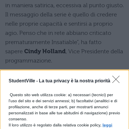
in maniera satirica, eccessiva al punto giusto.
Il messaggio della serie è quello di credere
nelle proprie capacità e sentirsi a proprio
agio. Penso che in rete abbiano criticato
prematuramente Insatiable”, ha fatto
sapere
Cindy Holland
, Vice Presidente della
programmazione.
Non a caso la creatrice
Lauren Gussis
ha
StudentVille -
La tua privacy è la nostra priorità
raccontato di essere stata vittima di
bullismo
da ragazza e per questo motivo ha
Questo sito web utilizza cookie: a) necessari (tecnici) per
anche avuto dei disturbi alimentari. Così ha
l'uso del sito e dei servizi annessi; b) facoltativi (analitici e di
profilazione, anche di terze parti, per mostrarti annunci
creato la serie: “A 13 anni fui preso da un
personalizzati in base alle tue abitudini di navigazione) previo
istinto suicida. I miei migliori amici mi
consenso.
Il loro utilizzo è regolato dalla relativa cookie policy,
leggi
avevano scaricato e provavo soltanto rabbia