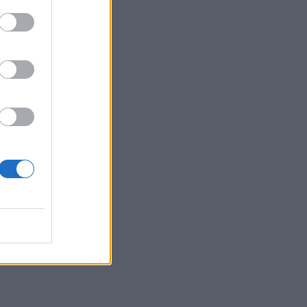
a
a?
c’è