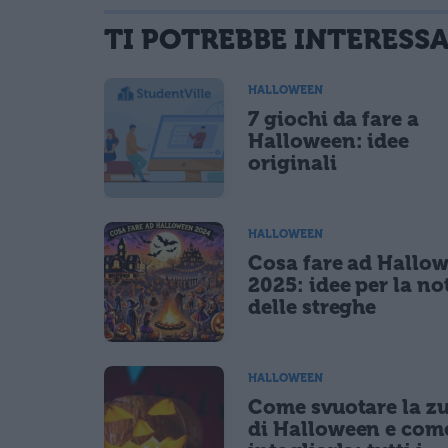
TI POTREBBE INTERESS
informativa privacy
. Pubblicando questo commento dai il consenso affinché
Ho letto e acconsento l'
informativa
sulla privacy
HALLOWEEN
CONFERMA E PUBBLICA
7 giochi da fare a
Acconsento all'uso dei miei dati da parte di terzi per fina
Halloween: idee
originali
HALLOWEEN
Cosa fare ad Hallo
2025: idee per la no
delle streghe
HALLOWEEN
Come svuotare la z
di Halloween e com