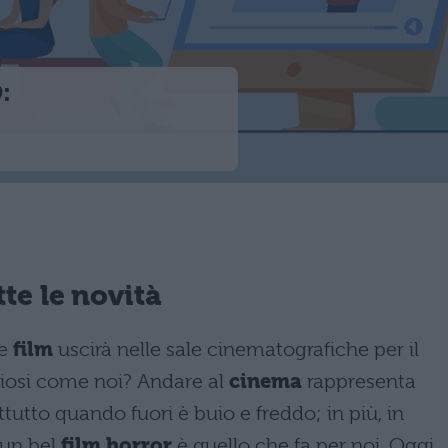
:
te le novità
e
film
uscirà nelle sale cinematografiche per il
uriosi come noi? Andare al
cinema
rappresenta
tto quando fuori è buio e freddo; in più, in
 un bel
film horror
è quello che fa per noi. Oggi