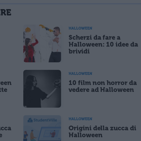
La tua email sarà utilizzata per comunicarti se qualcuno risponde al tuo commento e non sarà pubblicata. Dichiari di avere preso visione e di accettare quanto previsto dalla
ARE
 un cookie salvi i tuoi dati (nome, email) per il prossimo commento.
HALLOWEEN
Scherzi da fare a
lità di marketing diretto con modalità automatizzate o tradizionali
Halloween: 10 idee da
brividi
HALLOWEEN
ween
10 film non horror da
tte
vedere ad Halloween
HALLOWEEN
ucca
Origini della zucca di
e
Halloween