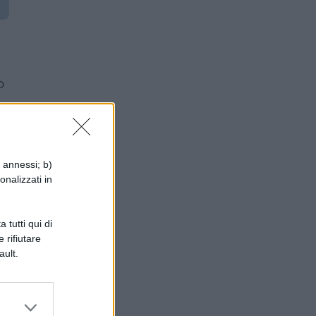
o
i annessi; b)
onalizzati in
 tutti qui di
 rifiutare
ault.