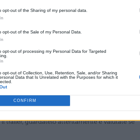
Un film di Alessandro Siani, con Alessandro
o opt-out of the Sharing of my personal data.
nni Esposito, Sara Ciocca, Leone Riva, una
In
ita il 31 ottobre;
o opt-out of the Sale of my Personal Data.
ija
: Un film di Teona Strugar Mitevska. Con Zoric
In
 Vujisic, Suad Begovski, Simeon Moni Damevski in
to opt-out of processing my Personal Data for Targeted
ing.
In
een
: i trailer
o opt-out of Collection, Use, Retention, Sale, and/or Sharing
ersonal Data that Is Unrelated with the Purposes for which it
ima cosa che si guarda è il trailer. Perché lo si f
lected.
Out
’è il riassunto di cosa andremo a vedere, di cosa 
CONFIRM
 i cui trailer sono talmente belli che superano, a
Se almeno uno dei film che vi abbiamo elencato è di
l trailer, guardatelo attentamente e valutate se