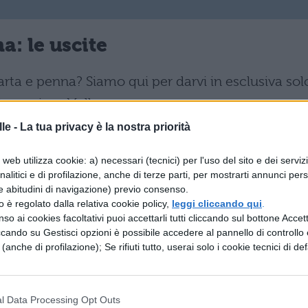
a: le uscite
arta e penna? Siamo qui per darvi in esclusiva sol
r il prossimo Halloween.
le -
La tua privacy è la nostra priorità
 film di Tim Miller, con Arnold
 Mackenzie Davis, Diego Boneta, Gabriel Luna in
web utilizza cookie: a) necessari (tecnici) per l'uso del sito e dei serviz
analitici e di profilazione, anche di terze parti, per mostrarti annunci pers
e abitudini di navigazione) previo consenso.
ning, un film di Mike Flanagan. Con Ewan
zzo è regolato dalla relativa cookie policy,
leggi cliccando qui
.
l Lumbly, Alex Essoe, Zackary Momoh, tratto dal
so ai cookies facoltativi puoi accettarli tutti cliccando sul bottone Accetta
l 2013 “Doctor Sleep” in uscita il 31 ottobre;
ccando su Gestisci opzioni è possibile accedere al pannello di controllo e
e (anche di profilazione); Se rifiuti tutto, userai solo i cookie tecnici di def
 Conrad Vernon, Greg Tiernan, con Charlize
oretz, Finn Wolfhard, Nick Kroll in uscita il 31
venture della famiglia in una versione nuova;
l Data Processing Opt Outs