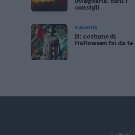
intagliarla: tutti i
consigli
HALLOWEEN
It: costume di
Halloween fai da te
Chi siamo