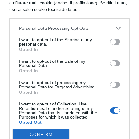
e rifiutare tutti i cookie (anche di profilazione); Se rifiuti tutto,
Elena Maria Alvarez Riera Calderón
userai solo i cookie tecnici di default.
Leytevidal Inclan, interpretata da
Isabella Gómez, doppiata da Erica Necci
Personal Data Processing Opt Outs
I want to opt-out of the Sharing of my
Alejandro “Alex” Alvarez, interpretato da
personal data.
Opted In
Marcel Ruiz, doppiato da Mattia Fabiano
I want to opt-out of the Sale of my
Personal Data.
Dwayne Schneider, interpretato da Todd
Opted In
Grinnell, doppiato da David Chevalier
I want to opt-out of processing my
Personal Data for Targeted Advertising.
Opted In
Dottor Leslie Berkowitz, interpretato da
I want to opt-out of Collection, Use,
Stephen Tobolowsky, doppiato da Mino
Retention, Sale, and/or Sharing of my
Personal Data that Is Unrelated with the
Caprio
Purposes for which it was collected.
Opted Out
CONFIRM