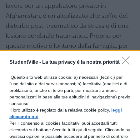
lavora per un appaltatore privato in
Afghanistan, è un alcolizzato che soffre del
disturbo post-traumatico da stress e di una
lesione cerebrale traumatica. Proprio per
questo motivo è lontano dalla famiglia, per
non fare loro del male.
StudentVille -
La tua privacy è la nostra priorità
One Day at a Time in
Questo sito web utilizza cookie: a) necessari (tecnici) per
streaming: personaggi
l'uso del sito e dei servizi annessi; b) facoltativi (analitici e di
profilazione, anche di terze parti, per mostrarti annunci
personalizzati in base alle tue abitudini di navigazione) previo
Penelope Riera, interpretata da Justina
consenso.
Machado, doppiata da Tiziana Avarista
Il loro utilizzo è regolato dalla relativa cookie policy,
leggi
cliccando qui
.
Lydia Riera, interpretata da Rita Moreno,
Per il consenso ai cookies facoltativi puoi accettarli tutti
cliccando sul bottone Accetta tutti qui di seguito. Cliccando su
doppiata da Ludovica Modugno
Gestisci opzioni è possibile accedere al pannello di controllo