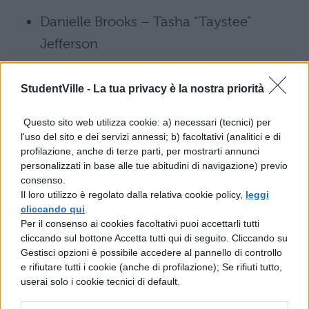
Danielle Brooks – Tasha “Taystee”
Jefferson
Dascha Polanco – Dayanara “Daya” Diaz
StudentVille -
La tua privacy è la nostra priorità
Adrienne C. Moore – Black Cindy
Questo sito web utilizza cookie: a) necessari (tecnici) per
l'uso del sito e dei servizi annessi; b) facoltativi (analitici e di
Laura Gómez – Blanca Flores
profilazione, anche di terze parti, per mostrarti annunci
personalizzati in base alle tue abitudini di navigazione) previo
Selenis Leyva – Gloria Mendoza
consenso.
Il loro utilizzo è regolato dalla relativa cookie policy,
leggi
cliccando qui
.
Jessica Pimental – Maria Ruiz
Per il consenso ai cookies facoltativi puoi accettarli tutti
cliccando sul bottone Accetta tutti qui di seguito. Cliccando su
Jackie Cruz – Marisol “Flaca” Gonzales
Gestisci opzioni è possibile accedere al pannello di controllo
e rifiutare tutti i cookie (anche di profilazione); Se rifiuti tutto,
userai solo i cookie tecnici di default.
Diane Guerrero – Maritza Ramos