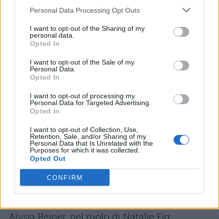
Dale Soules – Galina “Red” Reznikov
Personal Data Processing Opt Outs
I want to opt-out of the Sharing of my
Lea DeLaria – Carrie “Big Boo” Black
personal data.
Opted In
Taryn Manning – Tiffany “Pennsatucky”
I want to opt-out of the Sale of my
Personal Data.
Doggett
Opted In
Elizabeth Rodriguez – Aleida Diaz
I want to opt-out of processing my
Personal Data for Targeted Advertising.
Opted In
Dale Soules – Frieda Berlin
I want to opt-out of Collection, Use,
Retention, Sale, and/or Sharing of my
Personal Data that Is Unrelated with the
Laverne Cox – Sophia Burset
Purposes for which it was collected.
Opted Out
Oltre alle carcerate, ritroveremo anche Nick
CONFIRM
Sandow (Joe Caputo), Beth Dover (Linda
Ferguson), Matt Peters (Joel Luschek) e
Alysia Reiner, nel ruolo di Natalie Fig