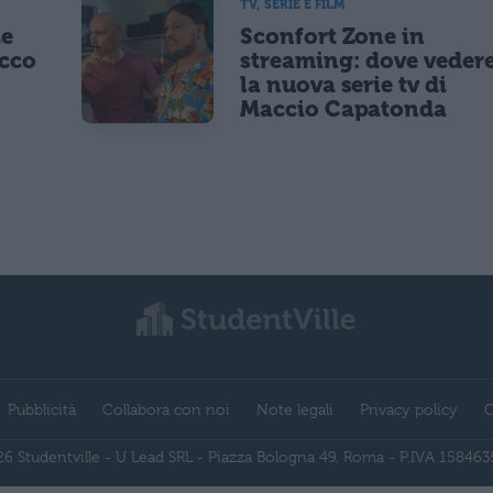
TV, SERIE E FILM
Le
Sconfort Zone in
occo
streaming: dove veder
la nuova serie tv di
Maccio Capatonda
Pubblicità
Collabora con noi
Note legali
Privacy policy
C
6 Studentville - U Lead SRL - Piazza Bologna 49, Roma - P.IVA 15846