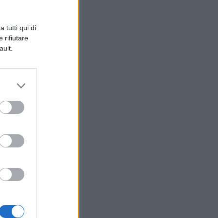
o
ro
 tutti qui di
 rifiutare
ault.
o