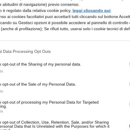
ze dell’altra banda la portano in cucina e le tatuan
e abitudini di navigazione) previo consenso.
rovente. Le detenute riescono ad unirsi solo cont
zzo è regolato dalla relativa cookie policy,
leggi cliccando qui
.
so ai cookies facoltativi puoi accettarli tutti cliccando sul bottone Accetta
 ogni giorno che passa sempre più
violente
.
ccando su Gestisci opzioni è possibile accedere al pannello di controllo e
e (anche di profilazione); Se rifiuti tutto, userai solo i cookie tecnici di def
k: personaggi
on nel cast troviamo anche Uzo Aduba, Kate
l Data Processing Opt Outs
, Danielle Brooks, Selenis Leyva, Taryn Manning,
o opt-out of the Sharing of my personal data.
 Adrienne C. Moore ed Elizabeth Rodriguez. Nella
In
a
Piper
, mentre nelle successive anche altri
o opt-out of the Sale of my Personal Data.
a seconda
Vee
ha funzionato alla perfezione da
In
è stato un
focus
ben preciso, seppure una virata
to opt-out of processing my Personal Data for Targeted
 stagione abbiamo assistito all’inizio del
disastr
ing.
In
inta. Ci sarà una rinascita nella sesta?
o opt-out of Collection, Use, Retention, Sale, and/or Sharing
ersonal Data that Is Unrelated with the Purposes for which it