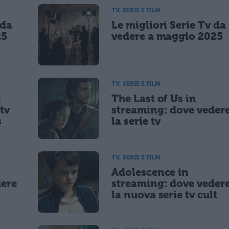
TV, SERIE E FILM
 da
Le migliori Serie Tv da
lità di marketing diretto con modalità automatizzate o tradizionali
25
vedere a maggio 2025
TV, SERIE E FILM
:
The Last of Us in
tv
streaming: dove veder
s
la serie tv
TV, SERIE E FILM
Adolescence in
dere
streaming: dove veder
la nuova serie tv cult