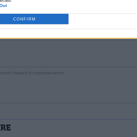
lected.
Out
ve vederlo
CONFIRM
ing: come vederlo
La tua email sarà utilizzata per comunicarti se qualcuno risponde al tuo commento e non sarà pubblicata. Dichiari di avere preso visione e di accettare quanto previsto dalla
ARE
 un cookie salvi i tuoi dati (nome, email) per il prossimo commento.