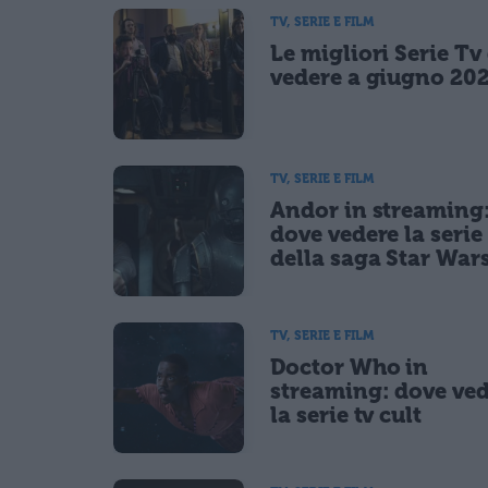
Ho letto e acconsento l'
informativa
sulla privacy
TV, SERIE E FILM
CONFERMA E PUBBLICA
Le migliori Serie Tv
Acconsento all'uso dei miei dati da parte di terzi per fina
vedere a giugno 20
TV, SERIE E FILM
Andor in streaming
dove vedere la serie 
della saga Star War
TV, SERIE E FILM
Doctor Who in
streaming: dove ve
la serie tv cult