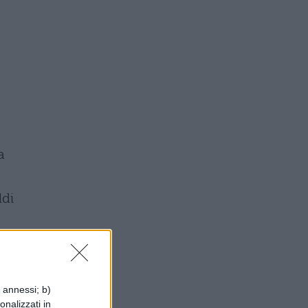
a
ldi
no
i annessi; b)
onalizzati in