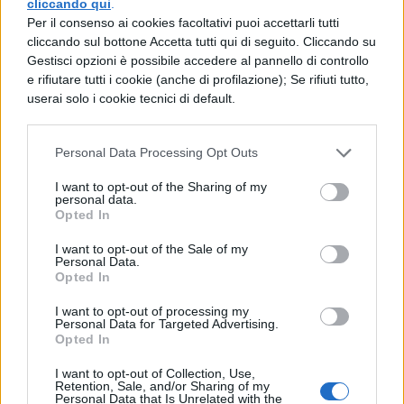
cliccando qui
.
Per il consenso ai cookies facoltativi puoi accettarli tutti
In alternativa è possibile iscriversi anche
cliccando sul bottone Accetta tutti qui di seguito. Cliccando su
Gestisci opzioni è possibile accedere al pannello di controllo
contattando il numero telefonico
0423 4023
e rifiutare tutti i cookie (anche di profilazione); Se rifiuti tutto,
00
.
userai solo i cookie tecnici di default.
Provini X-Facto 2019: le date
Personal Data Processing Opt Outs
utili
I want to opt-out of the Sharing of my
personal data.
Opted In
I casting della prossima edizione di X-Factor
sono stati aperti lo scorso 4 Marzo: i
I want to opt-out of the Sale of my
Personal Data.
candidati avranno tempo di iscriversi ai
Opted In
provini fino alla mezzanotte del
30 Aprile
I want to opt-out of processing my
Personal Data for Targeted Advertising.
2019
. A chiusura delle iscrizioni, lo staff del
Opted In
programma televisivo provvederà ad
I want to opt-out of Collection, Use,
Retention, Sale, and/or Sharing of my
effettuare una
preselezione
dei candidati
Personal Data that Is Unrelated with the