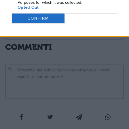
Purposes for which it was collected.
per poi contattare i migliori talenti che
Opted Out
parteciperanno ai provini in presenza della
CONFIRM
giuria.
COMMENTI