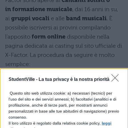
Factor sono aperte ai
cantanti solisti o
in formazione musicale
, dai 16 anni in su,
ai
gruppi vocali
e alle
band musicali
. È
possibile iscriversi ai provini compilando
l’apposito
form online
disponibile nella
pagina dedicata ai casting sul sito ufficiale di
X-Factor. La procedura da seguire è molto
semplice:
registrazione gratuita sul sito web Sky
StudentVille -
La tua privacy è la nostra priorità
dedicato a X-Factor;
Questo sito web utilizza cookie: a) necessari (tecnici) per
l'uso del sito e dei servizi annessi; b) facoltativi (analitici e di
effettuazione del login con le credenziali
profilazione, anche di terze parti, per mostrarti annunci
di accesso ottenute;
personalizzati in base alle tue abitudini di navigazione) previo
consenso.
Il loro utilizzo è regolato dalla relativa cookie policy,
leggi
compilazione del modulo telematico.