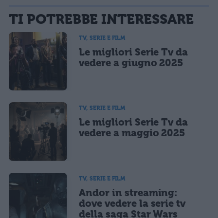
La tua email sarà utilizzata per comunicarti se qualcuno risponde al tuo commento e non
TI POTREBBE INTERESSARE
sarà pubblicata. Dichiari di avere preso visione e di accettare quanto previsto dalla
informativa privacy
. Pubblicando questo commento dai il consenso affinché un cookie
salvi i tuoi dati (nome, email) per il prossimo commento.
TV, SERIE E FILM
Le migliori Serie Tv da
Ho letto e acconsento l'
informativa
sulla privacy
CONFERMA E PUBBLICA
vedere a giugno 2025
Acconsento all'uso dei miei dati da parte di terzi per finalità di
marketing diretto con modalità automatizzate o tradizionali
TV, SERIE E FILM
Le migliori Serie Tv da
vedere a maggio 2025
TV, SERIE E FILM
Andor in streaming:
dove vedere la serie tv
della saga Star Wars