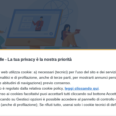
le -
La tua privacy è la nostra priorità
nezia: vincitore tra i Big
web utilizza cookie: a) necessari (tecnici) per l'uso del sito e dei serviz
analitici e di profilazione, anche di terze parti, per mostrarti annunci pers
e abitudini di navigazione) previo consenso.
ig va a
Madame
per il brano “
Voce
“: “Un talento
zzo è regolato dalla relativa cookie policy,
leggi cliccando qui
.
so ai cookies facoltativi puoi accettarli tutti cliccando sul bottone Accetta
e potrebbe offrire novità alla bellezza musical-
ccando su Gestisci opzioni è possibile accedere al pannello di controllo e
ichiarato il Patron De Martino, a cui ha fatto eco il
e (anche di profilazione); Se rifiuti tutto, userai solo i cookie tecnici di def
o Salvatori (membro Commissione del Premio