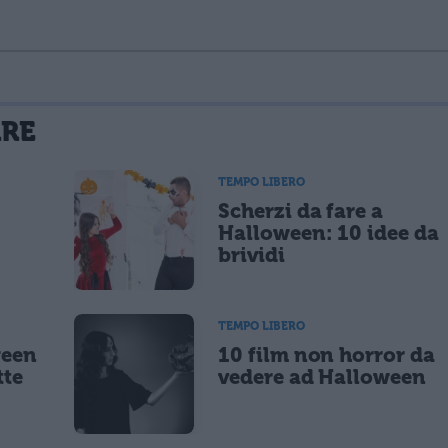
La tua email sarà utilizzata per comunicarti se qualcuno risponde al tuo commento e non sarà pubblicata. Dichiari di avere preso visione e di accettare quanto previsto dalla
ARE
 un cookie salvi i tuoi dati (nome, email) per il prossimo commento.
TEMPO LIBERO
Scherzi da fare a
lità di marketing diretto con modalità automatizzate o tradizionali
Halloween: 10 idee da
brividi
TEMPO LIBERO
ween
10 film non horror da
tte
vedere ad Halloween