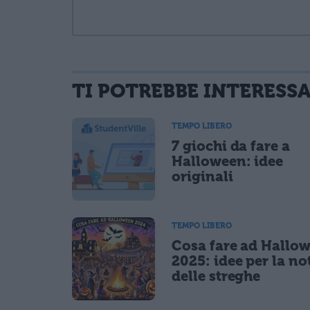
TI POTREBBE INTERESS
informativa privacy
. Pubblicando questo commento dai il consenso affinché
Ho letto e acconsento l'
informativa
sulla privacy
TEMPO LIBERO
CONFERMA E PUBBLICA
7 giochi da fare a
Acconsento all'uso dei miei dati da parte di terzi per fina
Halloween: idee
originali
TEMPO LIBERO
Cosa fare ad Hallo
2025: idee per la no
delle streghe