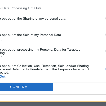
timenti adolescenziali, sfumati tra follia e
l Data Processing Opt Outs
enterai quello che sei”.
o opt-out of the Sharing of my personal data.
unezia: vincitore tra le Nuove
In
o opt-out of the Sale of my Personal Data.
In
 Comitato d’Ascolto che vede a capo Loredana
to opt-out of processing my Personal Data for Targeted
ia Nuove Proposte) ha scelto la canzone
“Regina”
ing.
In
rty è ricca di sfumature d’oltreoceano, dai sapori
rollo. L’approccio vocale dell’artista è
o opt-out of Collection, Use, Retention, Sale, and/or Sharing
ersonal Data that Is Unrelated with the Purposes for which it
lected.
vando così gli equilibri per raggiungere qualità
Out
la stessa Loredana D’Anghera. “Regina” è una canzo
CONFIRM
glia, Claudio Guarcello e Davide Savarese, è stata
iva
.