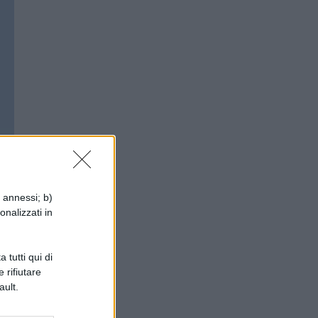
i annessi; b)
onalizzati in
 tutti qui di
 rifiutare
ault.