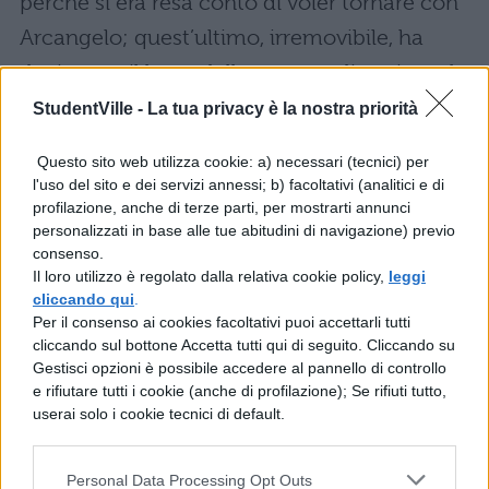
perché si era resa conto di voler tornare con
Arcangelo; quest’ultimo, irremovibile, ha
deciso per il bene della ragazza di uscire solo
dal programma, sostenendo di allontanarsi
StudentVille -
La tua privacy è la nostra priorità
perché lei merita altro. In molti vi starete
Questo sito web utilizza cookie: a) necessari (tecnici) per
chiedendo se sono tornati insieme, andiamo
l'uso del sito e dei servizi annessi; b) facoltativi (analitici e di
profilazione, anche di terze parti, per mostrarti annunci
a scoprirlo.
personalizzati in base alle tue abitudini di navigazione) previo
consenso.
Nunzia e Arcangelo: sono
Il loro utilizzo è regolato dalla relativa cookie policy,
leggi
tornati insieme?
cliccando qui
.
Per il consenso ai cookies facoltativi puoi accettarli tutti
cliccando sul bottone Accetta tutti qui di seguito. Cliccando su
Tornati a casa i ragazzi hanno rilasciato
Gestisci opzioni è possibile accedere al pannello di controllo
e rifiutare tutti i cookie (anche di profilazione); Se rifiuti tutto,
diverse interviste. Nunzia ha detto di essere
userai solo i cookie tecnici di default.
rimasta turbata e scossa dall’evoluzione
della sua storia all’interno del programma e
Personal Data Processing Opt Outs