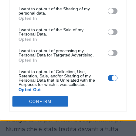
non riesce ancora a capacitarsi di come
I want to opt-out of the Sharing of my
questi 13 anni di relazione possano essere
personal data.
Opted In
finiti così. Al contempo, però, è consapevole
I want to opt-out of the Sale of my
che se Arcangelo è quello che ha visto in
Personal Data.
Opted In
quel video, mentre tentava di baciare un’altra
donna, lei non lo vuole più e sostiene di
I want to opt-out of processing my
Personal Data for Targeted Advertising.
Opted In
meritare molto di meglio. Ha dichiarato di
aver fatto molta fatica, una volta tornata a
I want to opt-out of Collection, Use,
Retention, Sale, and/or Sharing of my
casa, a raccontare la verità a tutti perché
Personal Data that Is Unrelated with the
Purposes for which it was collected.
raccontarla agli altri vuol dire prenderne
Opted Out
coscienza e accettarla. A quanto pare,
CONFIRM
quindi, i due non sono tornati insieme e noi
ci auguriamo per entrambi, soprattutto per
Nunzia che è stata tradita davanti a tutta