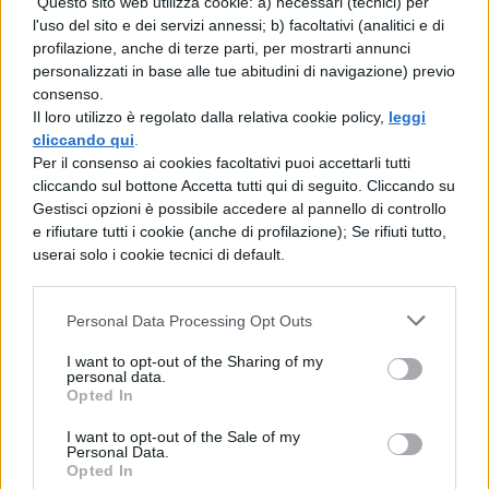
Questo sito web utilizza cookie: a) necessari (tecnici) per
apparente, in un giorno come gli altri
l'uso del sito e dei servizi annessi; b) facoltativi (analitici e di
profilazione, anche di terze parti, per mostrarti annunci
trascorso a fare un picnic con la sua famiglia,
personalizzati in base alle tue abitudini di navigazione) previo
colta da un colpo di raptus uccide con
consenso.
Il loro utilizzo è regolato dalla relativa cookie policy,
leggi
ferocia e violenza un uomo sconosciuto. Al
cliccando qui
.
caso lavorano due detective e uno in
Per il consenso ai cookies facoltativi puoi accettarli tutti
cliccando sul bottone Accetta tutti qui di seguito. Cliccando su
particolare,
Ambrose,
dopo un viaggio nella
Gestisci opzioni è possibile accedere al pannello di controllo
psiche della donna riesce ad arrivare ai
e rifiutare tutti i cookie (anche di profilazione); Se rifiuti tutto,
userai solo i cookie tecnici di default.
motivi che l’hanno spinta al folle gesto
andando a toccare un passato che, fino a
Personal Data Processing Opt Outs
quel momento, faceva fatica a riaffiorare.
I want to opt-out of the Sharing of my
Dopo la prima stagione, i fan stanno
personal data.
Opted In
aspettando con ansia la seconda e sono già
alla ricerca del modo per guardarla in
I want to opt-out of the Sale of my
Personal Data.
streaming
.
Opted In