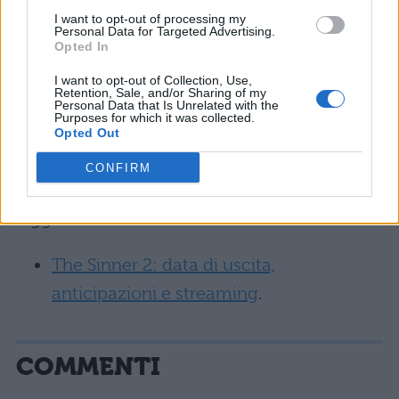
I want to opt-out of processing my
Vuoi leggere di più sulla prima stagione?
Personal Data for Targeted Advertising.
Opted In
Leggi:
I want to opt-out of Collection, Use,
Retention, Sale, and/or Sharing of my
The Sinner: trama, cast e trailer
Personal Data that Is Unrelated with the
Purposes for which it was collected.
Opted Out
The Sinner in Streaming: dove vederlo
CONFIRM
Per anticipazioni sulla seconda stagione,
leggi:
The Sinner 2: data di uscita,
anticipazioni e streaming
.
COMMENTI