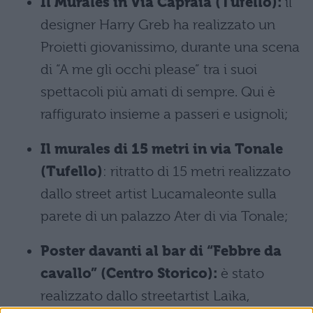
Il Murales in Via Capraia (Tufello):
il
designer Harry Greb ha realizzato un
Proietti giovanissimo, durante una scena
di “A me gli occhi please” tra i suoi
spettacoli più amati di sempre. Qui è
raffigurato insieme a passeri e usignoli;
Il murales di 15 metri in via Tonale
(Tufello)
: ritratto di 15 metri realizzato
dallo street artist Lucamaleonte sulla
parete di un palazzo Ater di via Tonale;
Poster davanti al bar di “Febbre da
cavallo” (Centro Storico):
è stato
realizzato dallo streetartist Laika,