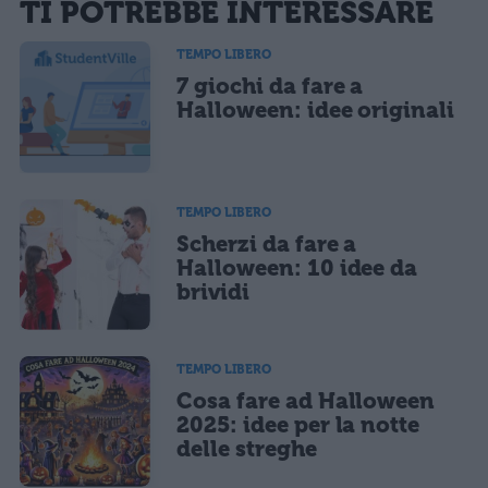
TI POTREBBE INTERESSARE
sarà pubblicata. Dichiari di avere preso visione e di accettare quanto previsto dalla
informativa privacy
. Pubblicando questo commento dai il consenso affinché un cookie
salvi i tuoi dati (nome, email) per il prossimo commento.
TEMPO LIBERO
7 giochi da fare a
Ho letto e acconsento l'
informativa
sulla privacy
CONFERMA E PUBBLICA
Halloween: idee originali
Acconsento all'uso dei miei dati da parte di terzi per finalità di
marketing diretto con modalità automatizzate o tradizionali
TEMPO LIBERO
Scherzi da fare a
Halloween: 10 idee da
brividi
TEMPO LIBERO
Cosa fare ad Halloween
2025: idee per la notte
delle streghe