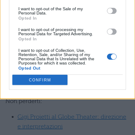
perché ha bisogno di stimoli forti”;
I want to opt-out of the Sale of my
l’artista è anonimo;
Personal Data.
Opted In
Ritratto sulla serranda del
I want to opt-out of processing my
Personal Data for Targeted Advertising.
Brancaccio
: due artisti hanno realizzato
Opted In
il volto di Gigi sulla serranda del teatro
I want to opt-out of Collection, Use,
Retention, Sale, and/or Sharing of my
Brancaccio, da lui diretto dal 2001 al
Personal Data that Is Unrelated with the
Purposes for which it was collected.
2007; intorno al volto tanti 18 disegnati,
Opted Out
numero che si riferisce ad una delle
CONFIRM
celebri battute d Proietti.
Non perderti:
Gigi Proietti al Globe Theater: direzione
e interpretazioni