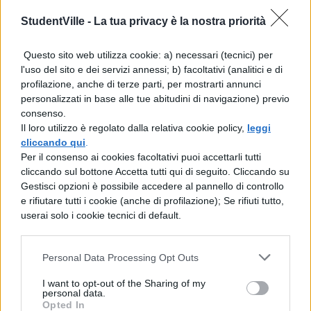
attaccato alla porta di quello che era il
StudentVille -
La tua privacy è la nostra priorità
bar di Gabriella, nel film Febbre da
Cavallo, fidanzata di Mandrake;
Questo sito web utilizza cookie: a) necessari (tecnici) per
l'uso del sito e dei servizi annessi; b) facoltativi (analitici e di
Murales in Viale Jonio
profilazione, anche di terze parti, per mostrarti annunci
personalizzati in base alle tue abitudini di navigazione) previo
(Montesacro):
L’opera è stata realizzata
consenso.
da Anna Maria Tierno, in collaborazione
Il loro utilizzo è regolato dalla relativa cookie policy,
leggi
cliccando qui
.
con l’associazione “Arte e città a colori”.
Per il consenso ai cookies facoltativi puoi accettarli tutti
Un omaggio a colori “Ar Cavaliere Nero”;
cliccando sul bottone Accetta tutti qui di seguito. Cliccando su
Gestisci opzioni è possibile accedere al pannello di controllo
e rifiutare tutti i cookie (anche di profilazione); Se rifiuti tutto,
Murales con dedica in piazza degli
userai solo i cookie tecnici di default.
Euganei (Tufello):
In piazza degli
Euganei, è stato raffigurato “Mandrake”
Personal Data Processing Opt Outs
con accanto una dedica giallorossa:
I want to opt-out of the Sharing of my
personal data.
“Ricordare è un mestiere rischioso,
Opted In