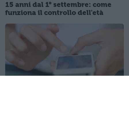
15 anni dal 1° settembre: come
funziona il controllo dell'età
Il 21 luglio la Francia ha approvato
una legge che vieta ai minori di
quindici anni l'accesso ai social
network, in vigore dal 1° settembre.