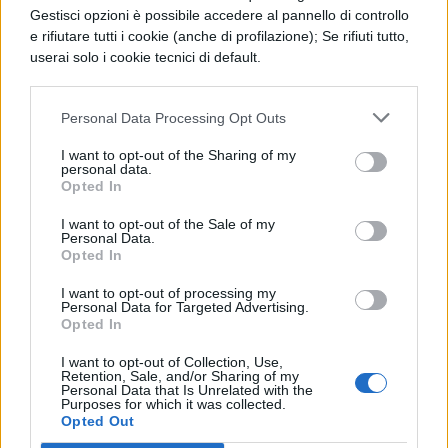
Gestisci opzioni è possibile accedere al pannello di controllo
Per tutte le info, per conoscere
e rifiutare tutti i cookie (anche di profilazione); Se rifiuti tutto,
userai solo i cookie tecnici di default.
esattamente le date, i
prezzi
e gli
orari
e
per fare la prenotazione delle visite, potete
Personal Data Processing Opt Outs
andare sulla pagina ufficiale del castello o
I want to opt-out of the Sharing of my
telefonare ai numeri 3801088315 o
personal data.
Opted In
0525733021.
I want to opt-out of the Sale of my
Siete ancora indecisi su cosa vedere ad
Personal Data.
Opted In
Halloween
? Leggi anche:
I want to opt-out of processing my
Personal Data for Targeted Advertising.
Halloween 2021 a Roma: cosa fare,
Opted In
eventi e feste
I want to opt-out of Collection, Use,
Retention, Sale, and/or Sharing of my
Personal Data that Is Unrelated with the
Dove andare ad Halloween 2019: 5
Purposes for which it was collected.
Opted Out
città da visitare