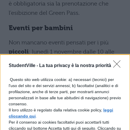
è obbligatoria sia la prenotazione che
l’esibizione del Green Pass.
Eventi per bambini
Non mancano eventi pensati per i più
piccoli
: lunedì 1 novembre dalle 10 alle
17:30 si svolgerà “Streghe e stregoni”,
StudentVille -
La tua privacy è la nostra priorità
un’avventura in costume adatta a tutti i
bambini. Il costo dell’esperienza è di 12
Questo sito web utilizza cookie: a) necessari (tecnici) per
l'uso del sito e dei servizi annessi; b) facoltativi (analitici e di
euro per i bambini e di 10 euro per gli
profilazione, anche di terze parti, per mostrarti annunci
adulti/accompagnatori. Così come vale per
personalizzati in base alle tue abitudini di navigazione) previo
consenso.
le due serate precedenti, anche in questo
Il loro utilizzo è regolato dalla relativa cookie policy,
leggi
caso prenotazione e Green
cliccando qui
.
Per il consenso ai cookies facoltativi puoi accettarli tutti
Pass sono obbligatori.
cliccando sul bottone Accetta tutti qui di seguito. Cliccando su