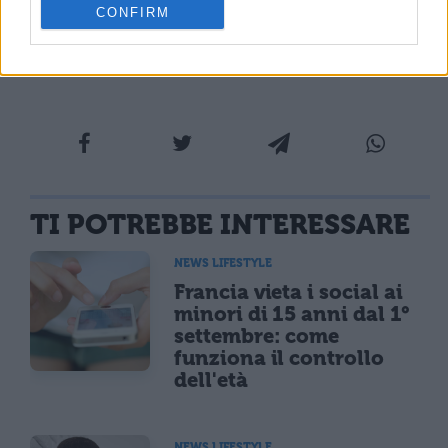
CONFIRM
Cosa fare per Halloween: organizzare
una festa in 5 mosse
TI POTREBBE INTERESSARE
NEWS LIFESTYLE
Francia vieta i social ai
minori di 15 anni dal 1°
settembre: come
funziona il controllo
dell'età
NEWS LIFESTYLE